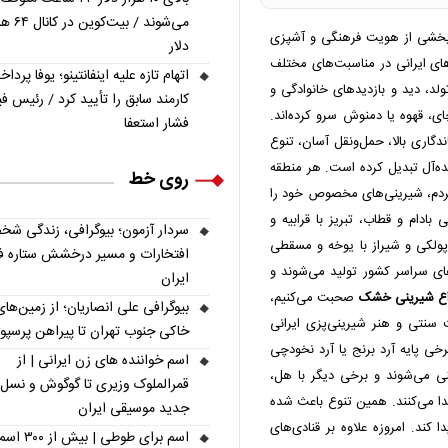
می‌شوند / بیت‌کوین 
بخشی از هویت فرهنگی و آشپزی
دلار
‌های ایرانی در مناسبت‌های مختلف
اتهام تازه علیه اینفانتینو؛ یوفا پردا
لد، دید و بازدیدهای خانوادگی و
کارمند سابق را تأیید کرد / رئیس فیف
، قهوه یا دمنوش سرو کرده‌اند.
فشار استعفا
دگاری بالا، حمل‌ونقل آسان، تنوع
ایده‌آل تبدیل کرده است. هر منطقه
روی خط
 مردم، شیرینی‌های مخصوص خود را
 بادام و قطاب، تبریز با قرابیه و
سردار آزمون؛ بیوگرافی، زندگی شخ
 پولکی و شیراز با یوخه و مسقطی
افتخارات و مسیر درخشش ستاره فو
های سراسر کشور تولید می‌شوند و
ایران
اع شیرینی خشک
صحبت می‌کنیم،
بیوگرافی علی انصاریان؛ از زمین‌های
 سنتی و هنر شیرینی‌پزی ایرانی
خاکی جنوب تهران تا پیراهن پرسپ
رخی پایه آرد برنج یا آرد نخودچی
اسم خواننده های زن ایرانی | از
غنی می‌شوند و برخی دیگر با هل،
قمرالملوک وزیری تا گوگوش و نسل
یدا می‌کنند. همین تنوع باعث شده
جدید موسیقی ایران
ا کند. امروزه علاوه بر قنادی‌های
اسم برای طوطی | ب