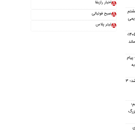
اخبار رازبقا
هشتم
صبح فوتبالی
یمی
تیتر پلاس
قیمت گوشت قرمز امروز ۱۸ مرداد ۱۴۰۵؛
ان ماند
پیام
به
هوش مصنوعی وارد داوری ایران شد؛ ۳
م؛
زرگ
ی