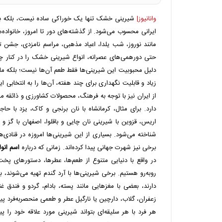
وانانیوز|
شیرینی خشک تنها یک خوراکی ساده نیست، بلکه 
ایرانی محسوب می‌شود. از گذشته‌های دور تا امروز، خانواده
مانند نوروز، شب یلدا، اعیاد مذهبی، مراسم نامزدی، جشن تو
حتی دورهمی‌های عصرانه، انواع شیرینی خشک را در کنار چای
دلیل محبوبیت این شیرینی‌ها فقط طعم آن‌ها نیست؛ بلکه مان
زیاد و قابلیت نگهداری برای چند هفته، آن‌ها را به انتخابی 
از ایران نیز با توجه به فرهنگ، محصولات کشاورزی و ذائقه
دارد. برای مثال، کرمانشاه با نان برنجی و کاک، یزد با حاجی
اریس، قزوین با شیرینی نان چایی و باقلوا، اصفهان با گز و
شناخته می‌شود. بسیاری از این شیرینی‌ها امروزه در قنادی‌
برخی نیز شهرت جهانی پیدا کرده‌اند. زمانی که درباره
اسم انو
در واقع با دنیایی متنوع از طعم‌ها، عطرها، دستورهای پخت
روبه‌رو هستیم. برخی شیرینی‌ها با آرد گندم تهیه می‌شوند، ب
دارند، بعضی با مغزهایی مانند پسته، بادام، گردو و فندق 
زعفران، گلاب، دارچین یا نارگیل عطر و طعمی منحصربه‌فرد پ
هر فرد با هر سلیقه‌ای بتواند شیرینی مورد علاقه خود را پید