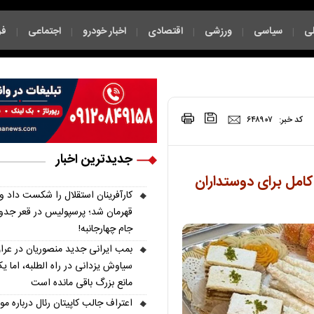
ی
سیاسی
ورزشی
اقتصادی
اخبار خودرو
اجتماعی
فر
|
|
|
|
|
|
چند رسانه ای
|
|
کد خبر:
۶۴۸۹۰۷
جدیدترین اخبار
کامل برای دوستداران
کارآفرینان استقلال را شکست داد و
قهرمان شد؛ پرسپولیس در قعر جدو
جام چهارجانبه!
بمب ایرانی جدید منصوریان در عرا
سیاوش یزدانی در راه الطلبه، اما ی
مانع بزرگ باقی مانده است
اعتراف جالب کاپیتان رئال درباره مور