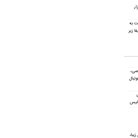
در کانال ۶۴ هزار
خت به
ا زیر
صی،
تبال
ولیس
یش از ۳۰۰ اسم زیبا،