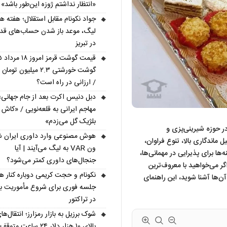
«انتظار نداشتم ژوزه این‌طور باشد»
جواد نکونام مقابل استقلال؛ هفته 
لیگ، موعد باز شدن حساب‌های قد
در تبریز
گوشت خورشتی ۲.۳ میلیون توم
/ ارزانی در راه است؟
دبل دنیس اکرت بعد از جام جهانی؛ 
مهاجم ایرانی به قلعه‌نویی / «کاش 
بلژیک گل می‌زدم»
 حوزه شیرینی‌پزی و
اندگاری بالا، تنوع فراوان،
ون VAR به لیگ می‌آیند | آیا
‌ها برای پذیرایی در مهمانی‌ها،
جنجال‌های داوری کمتر می‌شود؟
گر می‌خواهید با معروف‌ترین
نکونام و حجت کریمی دوباره کنار ه
‌ها آشنا شوید، این راهنمای
جلسه فوری برای شروع مأموریت ب
در تراکتور
شوک برزیل به بازار رمزارز؛ انتقال‌ها
بالای ۱۰ هزار دلار ۲۴ ساعت متوقف