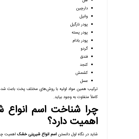
هل
دارچین
وانیل
پودر نارگیل
پودر پسته
پودر بادام
گردو
فندق
کنجد
کشمش
عسل
ترکیب همین مواد اولیه با روش‌های مختلف پخت باعث شده د
کاملاً متفاوت به وجود بیاید.
چرا شناخت اسم انواع 
اهمیت دارد؟
شاید در نگاه اول دانستن
اسم انواع شیرینی خشک
اهمیت چندا