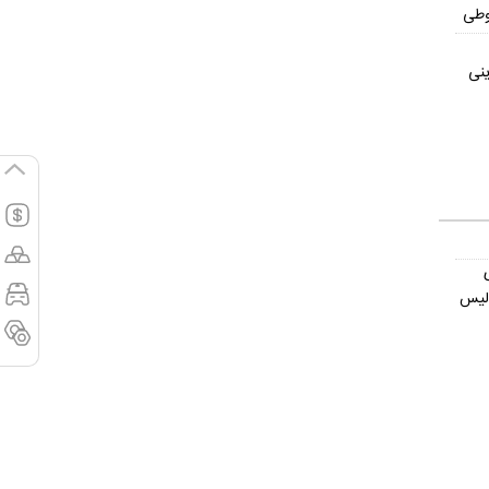
وطی
ینی
ولیس