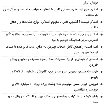
فوتبال ایران
استان های ارمنستان؛ معرفی کامل ۱۰ استان، جغرافیا، جاذبه‌ها و ویژگی‌های
هر منطقه
استاکر کیست؟ آشنایی کامل با مفهوم استاکر، انواع، نشانه‌ها و راه‌های
مقابله
استرس بار چیست؟ هرآنچه باید درباره کاربرد، مزایا، معایب، انواع و تأثیر
استرس بار بر هندلینگ خودرو بدانید
اسم اسب؛ راهنمای کامل انتخاب بهترین نام برای اسب نر و ماده با صدها
ایده خاص و اصیل
اسفناج در بارداری؛ فواید، مضرات، مقدار مجاز مصرف و بهترین روش
خوردن
خرید ۵۰ میلیون یورویی پاری‌سن‌ژرمن؛ آکلیوش با شماره ۱۱ تا ۲۰۳۱ در
پاریس
فوربس: لیونل مسی میلیاردر شد؛ پشت پرده ثروت ۱.۱ میلیارد دلاری
فوق‌ستاره آرژانتینی
پایان شوک اینستاگرامی وینیسیوس؛ ستاره برزیلی تا ۲۰۳۲ در رئال مادرید
ماند