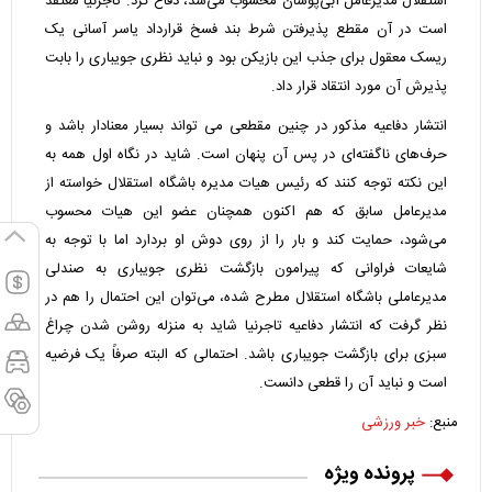
استقلال مدیرعامل آبی‌پوشان محسوب می‌شد، دفاع کرد. تاجرنیا معتقد
است در آن مقطع پذیرفتن شرط بند فسخ قرارداد یاسر آسانی یک
ریسک معقول برای جذب این بازیکن بود و نباید نظری جویباری را بابت
پذیرش آن مورد انتقاد قرار داد.
انتشار دفاعیه مذکور در چنین مقطعی می تواند بسیار معنادار باشد و
حرف‌های ناگفته‌ای در پس آن پنهان است. شاید در نگاه اول همه به
این نکته توجه کنند که رئیس هیات مدیره باشگاه استقلال خواسته از
مدیرعامل سابق که هم اکنون همچنان عضو این هیات محسوب
می‌شود، حمایت کند و بار را از روی دوش او بردارد اما با توجه به
شایعات فراوانی که پیرامون بازگشت نظری جویباری به صندلی
مدیرعاملی باشگاه استقلال مطرح شده، می‌توان این احتمال را هم در
نظر گرفت که انتشار دفاعیه تاجرنیا شاید به منزله روشن شدن چراغ
سبزی برای بازگشت جویباری باشد. احتمالی که البته صرفاً یک فرضیه
است و نباید آن را قطعی دانست.
منبع:
خبر ورزشی
پرونده ویژه