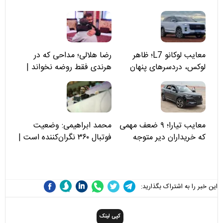
معایب لوکانو L7؛ ظاهر
رضا هلالی؛ مداحی که در
لوکس، دردسرهای پنهان
هرندی فقط روضه نخواند |
مسئولان «تکیه‌گاه آقا مرتضی
علی(ع)» را جدی‌تر ببینند
معایب تیارا؛ ۹ ضعف مهمی
محمد ابراهیمی: وضعیت
که خریداران دیر متوجه
فوتبال ۳۶۰ نگران‌کننده است |
می‌شوند
نقد سرمربی تیم ملی نباید
هزینه داشته باشد
این خبر را به اشتراک بگذارید:
کپی لینک