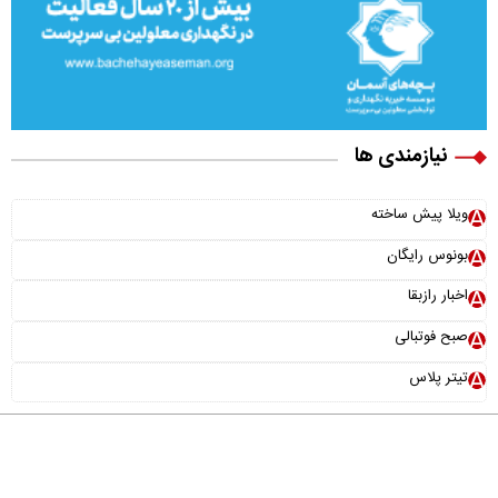
نیازمندی ها
ویلا پیش ساخته
بونوس رایگان
اخبار رازبقا
صبح فوتبالی
تیتر پلاس