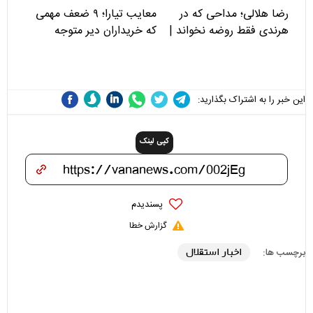
رضا هلالی؛ مداحی که در
معایب تیارا؛ ۹ ضعف مهمی
هرندی فقط روضه نخواند |
که خریداران دیر متوجه
مسئولان «تکیه‌گاه آقا مرتضی
می‌شوند
علی(ع)» را جدی‌تر ببینند
این خبر را به اشتراک بگذارید:
کپی لینک
پسندیدم
گزارش خطا
اخبار استقلال
برچسب ها: