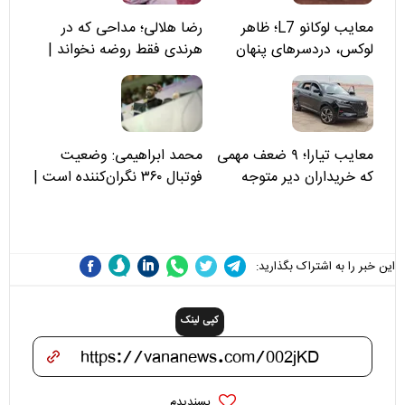
معایب لوکانو L7؛ ظاهر
رضا هلالی؛ مداحی که در
لوکس، دردسرهای پنهان
هرندی فقط روضه نخواند |
مسئولان «تکیه‌گاه آقا مرتضی
علی(ع)» را جدی‌تر ببینند
معایب تیارا؛ ۹ ضعف مهمی
محمد ابراهیمی: وضعیت
که خریداران دیر متوجه
فوتبال ۳۶۰ نگران‌کننده است |
می‌شوند
نقد سرمربی تیم ملی نباید
هزینه داشته باشد
این خبر را به اشتراک بگذارید:
کپی لینک
پسندیدم