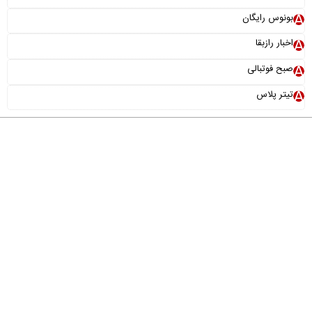
بونوس رایگان
اخبار رازبقا
صبح فوتبالی
تیتر پلاس
درباره ما
تماس با ما
آرشیو
پیوندها
عضویت در خبرنامه
خانواده ما