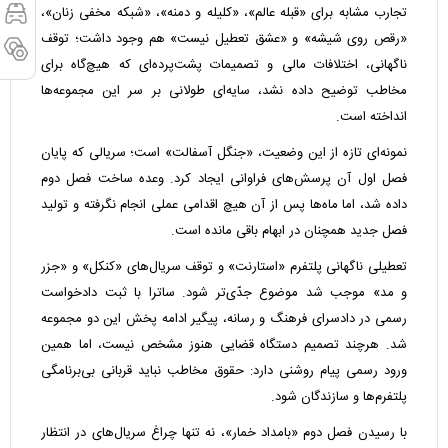
تجارب مشابه برای «قبله عالم»، «کلیله و دمنه»، «شبکه مخفی زنان»،
«رقص روی شیشه» و «عشق تعطیل نیست» هم وجود داشت؛ توقف
ناگهانی، اختلافات مالی و تصمیمات پشت‌پرده‌ای که هیچ‌گاه برای
مخاطب توضیح داده نشد، سایه‌ای طولانی بر سر این مجموعه‌ها
انداخته است.
نمونه‌ای تازه از این وضعیت، «جنگل آسفالت» است؛ سریالی که پایان
فصل اول آن پرسش‌های فراوانی ایجاد کرد. وعده ساخت فصل دوم
داده شد، اما ماه‌ها پس از آن هیچ اقدامی عملی انجام نگرفته و تولید
فصل جدید همچنان در ابهام باقی مانده است.
تعطیلی ناگهانی پلتفرم «استارنت» و توقف سریال‌های «کنکل» و «جزر
و مد» موجب شد موضوع جدّی‌تر شود. ساترا با ثبت دادخواست
رسمی در دادسرای فرهنگ و رسانه، پیگیر ادامه پخش این دو مجموعه
شد. هرچند تصمیم دستگاه قضایی هنوز مشخص نیست، اما همین
ورود رسمی پیام روشنی دارد: حقوق مخاطب نباید قربانی بی‌برنامگی
پلتفرم‌ها و سازندگان شود.
با رسیدن فصل دوم «بامداد خمار»، نه تنها چراغ سریال‌های در انتظار