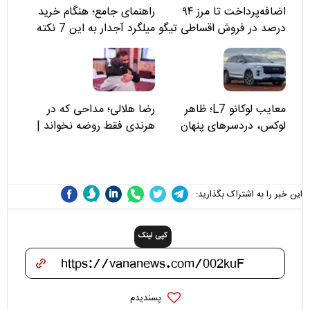
اضافه‌پرداخت تا مرز ۹۴
راهنمای جامع؛ هنگام خرید
درصد در فروش اقساطی تیگو
میلگرد آجدار به این 7 نکته
۸؛ مسئولان «مبین خودرو» را
توجه کنید
نمی‌بینند؟
معایب لوکانو L7؛ ظاهر
رضا هلالی؛ مداحی که در
لوکس، دردسرهای پنهان
هرندی فقط روضه نخواند |
مسئولان «تکیه‌گاه آقا مرتضی
علی(ع)» را جدی‌تر ببینند
این خبر را به اشتراک بگذارید:
کپی لینک
پسندیدم