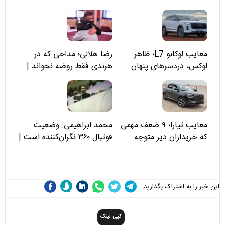
معایب لوکانو L7؛ ظاهر
رضا هلالی؛ مداحی که در
لوکس، دردسرهای پنهان
هرندی فقط روضه نخواند |
مسئولان «تکیه‌گاه آقا مرتضی
علی(ع)» را جدی‌تر ببینند
معایب تیارا؛ ۹ ضعف مهمی
محمد ابراهیمی: وضعیت
که خریداران دیر متوجه
فوتبال ۳۶۰ نگران‌کننده است |
می‌شوند
نقد سرمربی تیم ملی نباید
هزینه داشته باشد
این خبر را به اشتراک بگذارید:
کپی لینک