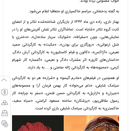
خواب مصنوعی برده بودند.
به گفته بدخشانی، مراسم خاکسپاری او متعاقبا اعلام می‌شود.
بهناز نازی، زاده دی ماه ۱۳۴۶ از بازیگران شناخته‌شده تئاتر و از اعضای
ثابت گروه تئاتر «شایا» است. تماشاگران تئاتر نقش آفرینی‌های او را در
نمایش‌هایی، چون «سقراط»، «شوایک سرباز ساده‌دل»، «دختری با
شنل ارغوانی»، «روزگاری برای بودن»، «مکبث» به کارگردانی حمید
نعیمی، «آژاکس»، «کالون و قیام کاستلیون» به کارگردانی آرش دادگر،
«داستان‌های کارور» اثر مشترک دادگر و نعیمی، «گمسار» کار شهرام
کرمی، «محبوبه‌ها» به کارگردانی ژاله صامتی و ... به یاد دارند.
او همچنین در فیلم‌های «مادرم گیسو» و «شراره» هر دو به کارگردانی
سیامک شایقی، «دلم می‌خواد» کار بهمن فرمان آرا و مجموعه‌های
«جیران» و «ازازیل» به کارگردانی حسن فتحی، «سفر به چزابه» کار
رسول ملاقلی‌پور، «پزشکان» ساخته مسعود کرامتی، «سیاه سغید،
خاکستری» به کارگردانی سیامک شایقی بازی کرده است.