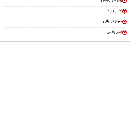
اخبار رازبقا
صبح فوتبالی
تیتر پلاس
درباره ما
تماس با ما
آرشیو
پیوندها
عضویت در خبرنامه
خانواده ما
طراحی و تولید:
"ایران سامانه"