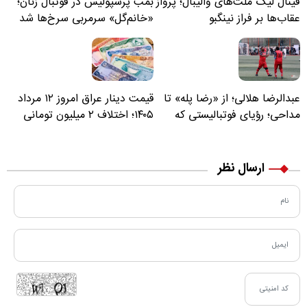
فینال لیگ ملت‌های والیبال؛ پرواز
بمب پرسپولیس در فوتبال زنان؛
عقاب‌ها بر فراز نینگبو
«خانم‌گل» سرمربی سرخ‌ها شد
عبدالرضا هلالی؛ از «رضا پله» تا
قیمت دینار عراق امروز ۱۲ مرداد
مداحی؛ رؤیای فوتبالیستی که
۱۴۰۵؛ اختلاف ۲ میلیون تومانی
مسیر زندگی‌اش تغییر کرد
خرید نقدی و کارت بانکی
ارسال نظر