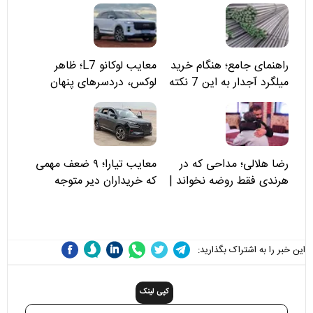
راهنمای جامع؛ هنگام خرید
معایب لوکانو L7؛ ظاهر
میلگرد آجدار به این 7 نکته
لوکس، دردسرهای پنهان
توجه کنید
رضا هلالی؛ مداحی که در
معایب تیارا؛ ۹ ضعف مهمی
هرندی فقط روضه نخواند |
که خریداران دیر متوجه
مسئولان «تکیه‌گاه آقا مرتضی
می‌شوند
علی(ع)» را جدی‌تر ببینند
این خبر را به اشتراک بگذارید:
کپی لینک