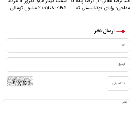
عبدالرضا هلالی؛ از «رضا پله» تا
قیمت دینار عراق امروز ۱۲ مرداد
مداحی؛ رؤیای فوتبالیستی که
۱۴۰۵؛ اختلاف ۲ میلیون تومانی
مسیر زندگی‌اش تغییر کرد
خرید نقدی و کارت بانکی
ارسال نظر