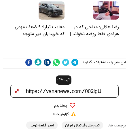
توجه کنید
رضا هلالی؛ مداحی که در
معایب تیارا؛ ۹ ضعف مهمی
هرندی فقط روضه نخواند |
که خریداران دیر متوجه
مسئولان «تکیه‌گاه آقا مرتضی
می‌شوند
علی(ع)» را جدی‌تر ببینند
این خبر را به اشتراک بگذارید:
کپی لینک
پسندیدم
گزارش خطا
تیم ملی فوتبال ایران
امیر قلعه نویی
برچسب ها: