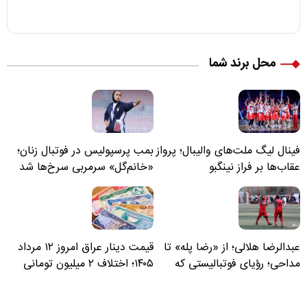
محل برند شما
فینال لیگ ملت‌های والیبال؛ پرواز
بمب پرسپولیس در فوتبال زنان؛
عقاب‌ها بر فراز نینگبو
«خانم‌گل» سرمربی سرخ‌ها شد
عبدالرضا هلالی؛ از «رضا پله» تا
قیمت دینار عراق امروز ۱۲ مرداد
مداحی؛ رؤیای فوتبالیستی که
۱۴۰۵؛ اختلاف ۲ میلیون تومانی
مسیر زندگی‌اش تغییر کرد
خرید نقدی و کارت بانکی