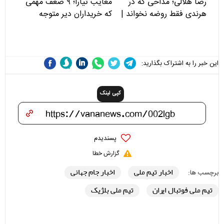
رضا هلالی؛ مداحی که در
معایب تیارا؛ ۹ ضعف مهمی
هرندی فقط روضه نخواند |
که خریداران دیر متوجه
مسئولان «تکیه‌گاه آقا مرتضی
می‌شوند
علی(ع)» را جدی‌تر ببینند
این خبر را به اشتراک بگذارید:
کپی لینک
پسندیدم
گزارش خطا
اخبار تیم ملی
اخبار جام جهانی
برچسب ها:
تیم ملی فوتبال ایران
تیم ملی بلژیک