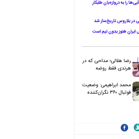
‌ها را به دروازه‌بان طلبکار
نی در بلاروس تاریخ‌ساز شد
رضا هلالی؛ مداحی که در
هرندی فقط روضه
نخواند | مسئولان
«تکیه‌گاه آقا مرتضی
محمد ابراهیمی: وضعیت
علی(ع)» را جدی‌تر
فوتبال ۳۶۰ نگران‌کننده
ببینند
است | نقد سرمربی تیم
ملی نباید هزینه داشته
باشد