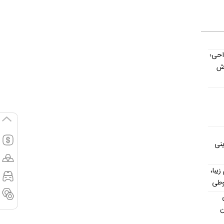
داحی؛
اش
ینی
یش از ۳۰۰ اسم زیبا،
وطی
ن