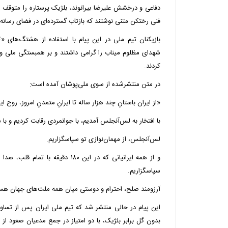
دفاعی و درخشش علیرضا بیرانوند، بلژیک پرستاره را متوقف ک
فنی رختکن متنی نوشتند که بازتاب گسترده‌ای در فضای رسانه
شهدای مظلوم میناب را گرامی داشتند و بر همبستگی ملی و پ
کردند.
در متن منتشرشده از سوی ملی‌پوشان آمده است:
«از ایران باستانِ چند هزار ساله تا ایرانِ متمدنِ امروز، روح ا
با افتخار به لس‌آنجلس آمدیم، با جوانمردی رقابت کردیم و با 
لس‌آنجلس، از مهمان‌نوازی تو سپاسگزاریم.
و از همه ایرانیانی که در این ۱۸۰ دقیقه 
سپاسگزاریم.
آرزومند صلح، احترام و دوستی میان همه ملت‌های جهان هس