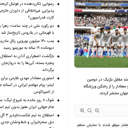
رسوایی تکان‌دهنده در فوتبال کره‌جن
پذیرایی غیراخلاقی از داوران خارجی
کارت فدراسیون؟
دو رکورد ملی در چند ساعت؛ زهرا ز
با قهرمانی در بلاروس تاریخ‌ساز شد
بمب ۱۴۰ میلیون یورویی رئال مادری
دیومانده ۱۹ ساله به مورینیو رسید
بازگشت اضطراری آدان به استقلال؛
پنجره بسته، آبی‌ها را به دروازه‌بان ط
برگرداند
استوری معنادار مهدی طارمی برای س
ند مقابل بلژیک در دومین
اینتر؛ پیام مهاجم ایرانی در آستانه 
20، پیامی احساسی و معنادار را از رختکن ورزشگاه
از المپیاکوس
هان منتشر کردند.
شوک ۸ روز مانده به شروع لیگ؛ س
جام جهانی ایران هنوز بدون تیم ا
استقلال به تیم شکس
دبل سحرخیزان و خط‌ونشان جدی ب
فشار موفق شدند با نمایش منظم