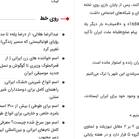
لیگ
نند، پس از پایان بازی روی تخته
‌ای و شبکه‌های اجتماعی داشت.
روی خط
بازیکنان تیم ملی در این پیام با استفاده از هشتگ‌های «#168» و «#میناب» بار دیگر یاد
یام صلح‌طلبانه ملت ایران تأکید
عبدالرضا هلالی؛ از «رضا پله» تا م
رؤیای فوتبالیستی که مسیر زندگی‌
تغییر کرد
اسم خواننده های زن ایرانی | از
یران زنده و استوار مانده است.
قمرالملوک وزیری تا گوگوش و نسل
جدید موسیقی ایران
سربلندی این شهر را ترک می‌کنیم.
اسم انواع شیرینی خشک ایرانی:
راهنمای کامل برای دوستداران شیر
با تمام قلب، صدا و وجود خود برای ایران ایستادند،
سنتی
اسم برای طوطی | ب
بامزه، خاص و خارجی برای انواع ط
تیم.»
اسم موز سرخ شده چیست؟ معرفی
این پیام در حالی منتشر شد که تیم ملی ایران پس از تساوی ۲ بر ۲ مقابل نیوزیلند و تساوی
کامل نام‌های ایرانی و بین‌المللی ای
بدون گل برابر بلژیک، با دو امتیاز در جمع مدعیان صعود از گروه G قرار دارد و در هفته پایانی
دسر محبوب