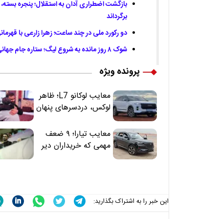
بازگشت اضطراری آدان به استقلال؛ پنجره بسته، آبی
برگرداند
دو رکورد ملی در چند ساعت؛ زهرا زارعی با قهرما
شوک ۸ روز مانده به شروع لیگ؛ ستاره جام جهانی ایران هنوز بدون تیم است
پرونده ویژه
معایب لوکانو L7؛ ظاهر
لوکس، دردسرهای پنهان
معایب تیارا؛ ۹ ضعف
مهمی که خریداران دیر
متوجه می‌شوند
این خبر را به اشتراک بگذارید: