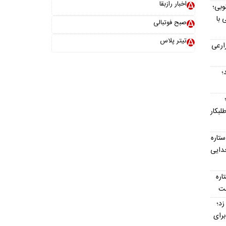
اخبار رازبقا
وبی؛
 با
صبح فوتبالی
تیتر پلاس
ارعی
د؛
لبکار
تاره
جدایی
تاره
ست
ت‌ناپذیر ۳ گل زد؛
رای