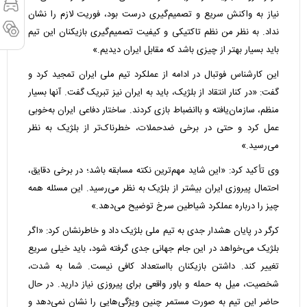
نیاز به واکنش سریع و تصمیم‌گیری درست بود، فوریت لازم را نشان
نداد. به نظر من نظم تاکتیکی و کیفیت تصمیم‌گیری بازیکنان این تیم
باید بسیار بهتر از چیزی باشد که مقابل ایران دیدیم.»
این کارشناس فوتبال در ادامه از عملکرد تیم ملی ایران تمجید کرد و
گفت: «در کنار انتقاد از بلژیک، باید به ایران نیز تبریک گفت. آنها بسیار
منظم، سازمان‌یافته و باانضباط بازی کردند. ساختار دفاعی ایران به‌خوبی
عمل کرد و حتی در برخی ضدحملات، خطرناک‌تر از بلژیک به نظر
می‌رسید.»
وی تأکید کرد: «این شاید مهم‌ترین نکته مسابقه باشد؛ در برخی دقایق،
احتمال پیروزی ایران بیشتر از بلژیک به نظر می‌رسید. این مسئله همه
چیز را درباره عملکرد شیاطین سرخ توضیح می‌دهد.»
کرگر در پایان هشدار جدی به تیم ملی بلژیک داد و خاطرنشان کرد: «اگر
بلژیک می‌خواهد در این جام جهانی جدی گرفته شود، باید خیلی سریع
تغییر کند. داشتن بازیکنان بااستعداد کافی نیست. شما به شدت،
شخصیت، میل به حمله و باور واقعی برای پیروزی نیاز دارید. در حال
حاضر این تیم به صورت مستمر چنین ویژگی‌هایی را نشان نمی‌دهد و