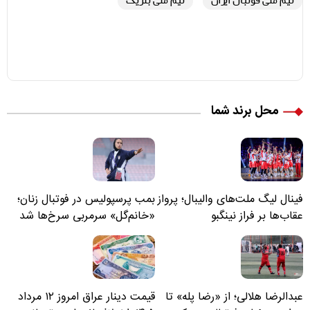
تیم ملی فوتبال ایران
تیم ملی بلژیک
محل برند شما
فینال لیگ ملت‌های والیبال؛ پرواز
بمب پرسپولیس در فوتبال زنان؛
عقاب‌ها بر فراز نینگبو
«خانم‌گل» سرمربی سرخ‌ها شد
عبدالرضا هلالی؛ از «رضا پله» تا
قیمت دینار عراق امروز ۱۲ مرداد