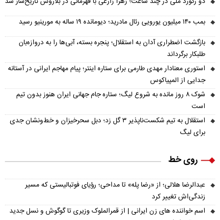
دو رکورد ملی در چند ساعت؛ زهرا زارعی با قهرمانی در بلاروس تاریخ‌ساز شد
بمب ۱۴۰ میلیون یورویی رئال مادرید؛ دیومانده ۱۹ ساله به مورینیو رسید
بازگشت اضطراری آدان به استقلال؛ پنجره بسته، آبی‌ها را به دروازه‌بان
طلبکار برگرداند
استوری معنادار مهدی طارمی برای ستاره اینتر؛ پیام مهاجم ایرانی در آستانه
جدایی از المپیاکوس
شوک ۸ روز مانده به شروع لیگ؛ ستاره جام جهانی ایران هنوز بدون تیم
است
استقلال به تیم شکست‌ناپذیر ۳ گل زد؛ دبل سحرخیزان و خط‌ونشان جدی
برای لیگ
روی خط
عبدالرضا هلالی؛ از «رضا پله» تا مداحی؛ رؤیای فوتبالیستی که مسیر
زندگی‌اش تغییر کرد
اسم خواننده های زن ایرانی | از قمرالملوک وزیری تا گوگوش و نسل جدید