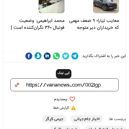
علی(ع)» را جدی‌تر ببینند
معایب تیارا؛ ۹ ضعف مهمی
محمد ابراهیمی: وضعیت
که خریداران دیر متوجه
فوتبال ۳۶۰ نگران‌کننده است |
می‌شوند
نقد سرمربی تیم ملی نباید
هزینه داشته باشد
این خبر را به اشتراک بگذارید:
کپی لینک
پسندیدم
گزارش خطا
اخبار جام جهانی
جیمی کرگر
برچسب ها: