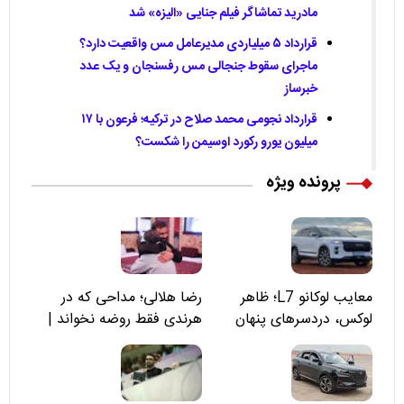
مادرید تماشاگر فیلم جنایی «الیزه» شد
قرارداد ۵ میلیاردی مدیرعامل مس واقعیت دارد؟
ماجرای سقوط جنجالی مس رفسنجان و یک عدد
خبرساز
قرارداد نجومی محمد صلاح در ترکیه؛ فرعون با ۱۷
میلیون یورو رکورد اوسیمن را شکست؟
پرونده ویژه
معایب لوکانو L7؛ ظاهر
رضا هلالی؛ مداحی که در
لوکس، دردسرهای پنهان
هرندی فقط روضه نخواند |
مسئولان «تکیه‌گاه آقا مرتضی
علی(ع)» را جدی‌تر ببینند