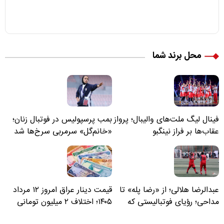
محل برند شما
فینال لیگ ملت‌های والیبال؛ پرواز
بمب پرسپولیس در فوتبال زنان؛
عقاب‌ها بر فراز نینگبو
«خانم‌گل» سرمربی سرخ‌ها شد
عبدالرضا هلالی؛ از «رضا پله» تا
قیمت دینار عراق امروز ۱۲ مرداد
مداحی؛ رؤیای فوتبالیستی که
۱۴۰۵؛ اختلاف ۲ میلیون تومانی
مسیر زندگی‌اش تغییر کرد
خرید نقدی و کارت بانکی