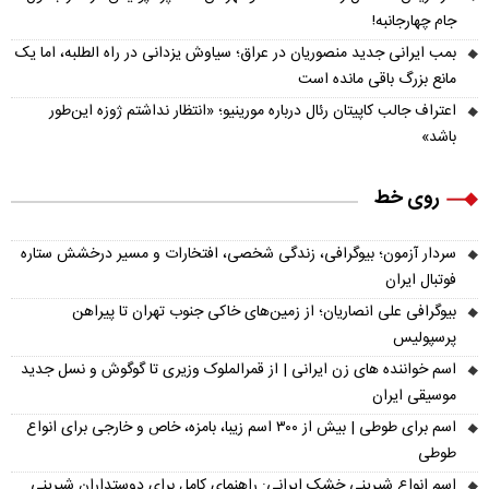
جام چهارجانبه!
بمب ایرانی جدید منصوریان در عراق؛ سیاوش یزدانی در راه الطلبه، اما یک
مانع بزرگ باقی مانده است
اعتراف جالب کاپیتان رئال درباره مورینیو؛ «انتظار نداشتم ژوزه این‌طور
باشد»
روی خط
سردار آزمون؛ بیوگرافی، زندگی شخصی، افتخارات و مسیر درخشش ستاره
فوتبال ایران
بیوگرافی علی انصاریان؛ از زمین‌های خاکی جنوب تهران تا پیراهن
پرسپولیس
اسم خواننده های زن ایرانی | از قمرالملوک وزیری تا گوگوش و نسل جدید
موسیقی ایران
اسم برای طوطی | بیش از ۳۰۰ اسم زیبا، بامزه، خاص و خارجی برای انواع
طوطی
اسم انواع شیرینی خشک ایرانی: راهنمای کامل برای دوستداران شیرینی