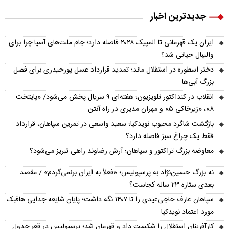
جدیدترین اخبار
ایران یک قهرمانی تا المپیک ۲۰۲۸ فاصله دارد؛ جام ملت‌های آسیا چرا برای
والیبال حیاتی شد؟
دختر اسطوره در استقلال ماند؛ تمدید قرارداد عسل پورحیدری برای فصل
بزرگ آبی‌ها
انقلاب در کنداکتور تلویزیون؛ هفته‌ای ۹ سریال پخش می‌شود/ «پایتخت
۸»، «زیرخاکی ۵» و مهران مدیری در راه آنتن
بازگشت شاگرد محبوب نویدکیا؛ سعید واسعی در تمرین سپاهان، قرارداد
فقط یک چراغ سبز فاصله دارد؟
معاوضه بزرگ تراکتور و سپاهان؛ آرش رضاوند راهی تبریز می‌شود؟
نه بزرگ حسین‌نژاد به پرسپولیس؛ «فعلاً به ایران برنمی‌گردم» / مقصد
بعدی ستاره ۲۳ ساله کجاست؟
سپاهان عارف حاجی‌عیدی را تا ۱۴۰۷ نگه داشت؛ پایان شایعه جدایی هافبک
مورد اعتماد نویدکیا
کارآفرینان استقلال را شکست داد و قهرمان شد؛ پرسپولیس در قعر جدول