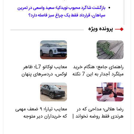
بازگشت شاگرد محبوب نویدکیا؛ سعید واسعی در تمرین
سپاهان، قرارداد فقط یک چراغ سبز فاصله دارد؟
پرونده ویژه
راهنمای جامع؛ هنگام خرید
معایب لوکانو L7؛ ظاهر
میلگرد آجدار به این 7 نکته
لوکس، دردسرهای پنهان
توجه کنید
رضا هلالی؛ مداحی که در
معایب تیارا؛ ۹ ضعف مهمی
هرندی فقط روضه نخواند |
که خریداران دیر متوجه
مسئولان «تکیه‌گاه آقا مرتضی
می‌شوند
علی(ع)» را جدی‌تر ببینند