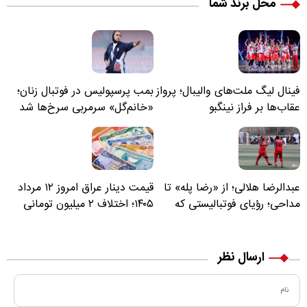
محل برند شما
فینال لیگ ملت‌های والیبال؛ پرواز
بمب پرسپولیس در فوتبال زنان؛
عقاب‌ها بر فراز نینگبو
«خانم‌گل» سرمربی سرخ‌ها شد
عبدالرضا هلالی؛ از «رضا پله» تا
قیمت دینار عراق امروز ۱۲ مرداد
مداحی؛ رؤیای فوتبالیستی که
۱۴۰۵؛ اختلاف ۲ میلیون تومانی
مسیر زندگی‌اش تغییر کرد
خرید نقدی و کارت بانکی
ارسال نظر