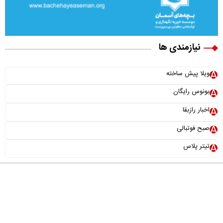
نیازمندی ها
ویلا پیش ساخته
بونوس رایگان
اخبار رازبقا
صبح فوتبالی
تیتر پلاس