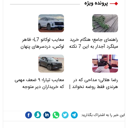
پرونده ویژه
راهنمای جامع؛ هنگام خرید
معایب لوکانو L7؛ ظاهر
میلگرد آجدار به این 7 نکته
لوکس، دردسرهای پنهان
توجه کنید
رضا هلالی؛ مداحی که در
معایب تیارا؛ ۹ ضعف مهمی
هرندی فقط روضه نخواند |
که خریداران دیر متوجه
مسئولان «تکیه‌گاه آقا مرتضی
می‌شوند
علی(ع)» را جدی‌تر ببینند
این خبر را به اشتراک بگذارید: