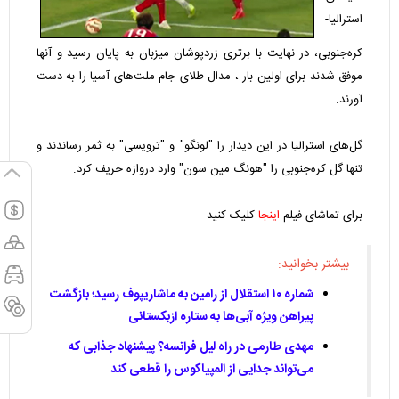
استرالیا-
کره‌جنوبی، در نهایت با برتری زردپوشان میزبان به پایان رسید و آنها
موفق شدند برای اولین بار ، مدال طلای جام ملت‌های آسیا را به دست
آورند.
گل‌های استرالیا در این دیدار را "لونگو" و "ترویسی" به ثمر رساندند و
تنها گل کره‌جنوبی را "هونگ مین سون" وارد دروازه حریف کرد.
برای تماشای فیلم
اینجا
کلیک کنید
بیشتر بخوانید:
شماره ۱۰ استقلال از رامین به ماشاریپوف رسید؛ بازگشت
پیراهن ویژه آبی‌ها به ستاره ازبکستانی
مهدی طارمی در راه لیل فرانسه؟ پیشنهاد جذابی که
می‌تواند جدایی از المپیاکوس را قطعی کند