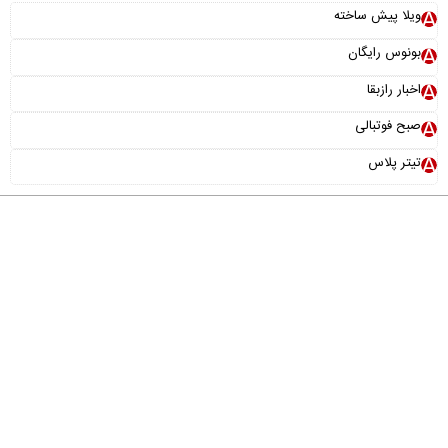
ویلا پیش ساخته
بونوس رایگان
اخبار رازبقا
صبح فوتبالی
تیتر پلاس
درباره ما
تماس با ما
آرشیو
پیوندها
عضویت در خبرنامه
خانواده ما