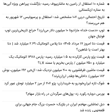
شماره ۱۰ استقلال از رامین به ماشاریپوف رسید؛ بازگشت پیراهن ویژه آبی‌ها
به ستاره ازبکستانی
تاریخ احتمالی دربی ۱۰۷ مشخص شد؛ استقلال و پرسپولیس ۱۲ شهریور به
هم می‌رسند؟
توپ «دست خدا» مارادونا ۱۰ میلیون دلار می‌ارزد؟ حراج تاریخی‌ترین توپ
فوتبال جهان
قیمت دنا امروز ۱۷ مرداد ۱۴۰۵؛ دنا پلاس اتوماتیک ۲.۶۹ میلیارد شد | دنا
بهتر است یا شاهین؟
قیمت پژو پارس کارکرده به ۱.۵ میلیارد رسید؛ پارس ۱۳۸۸ اتوماتیک یک
میلیارد و ۲۵۰ میلیون / پارس بخریم یا سمند LX؟
قیمت ماشین ظرفشویی به ۲۰۰ میلیون نزدیک شد؛ ال‌جی ۱۹۲ میلیون، بوش
۱۸۲ میلیون/ داخلی‌ها چقدر ارزان‌ترند؟
شوک تازه ایران‌خودرو به خریداران؛ پژو ۲۰۷ از مرز ۲ میلیارد تومان عبور کرد
بورس دوباره رکورد زد؛ پول‌های سرگردان در راه بازار سهام؟
دبل تماشایی مهاجم ایران در بلژیک؛ حسرت بزرگ جام جهانی برای
قلعه‌نویی زنده شد