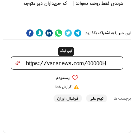
هرندی فقط روضه نخواند |
که خریداران دیر متوجه
مسئولان «تکیه‌گاه آقا مرتضی
می‌شوند
علی(ع)» را جدی‌تر ببینند
این خبر را به اشتراک بگذارید:
کپی لینک
پسندیدم
گزارش خطا
تیم ملی
فوتبال ایران
برچسب ها: