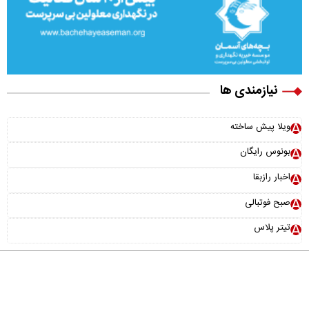
نیازمندی ها
ویلا پیش ساخته
بونوس رایگان
اخبار رازبقا
صبح فوتبالی
تیتر پلاس