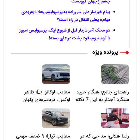
چشم از جهان فروبست
پیام خبرساز علی قلی‌زاده به پرسپولیسی‌ها؛ «به‌زودی
میام» یعنی انتقال در راه است؟
دو محک آخر تارتار قبل از شروع لیگ؛ پرسپولیس امروز
با آلومینیوم، فردا پشت درهای بسته!
پرونده ویژه
راهنمای جامع؛ هنگام خرید
معایب لوکانو L7؛ ظاهر
میلگرد آجدار به این 7 نکته
لوکس، دردسرهای پنهان
توجه کنید
رضا هلالی؛ مداحی که در
معایب تیارا؛ ۹ ضعف مهمی