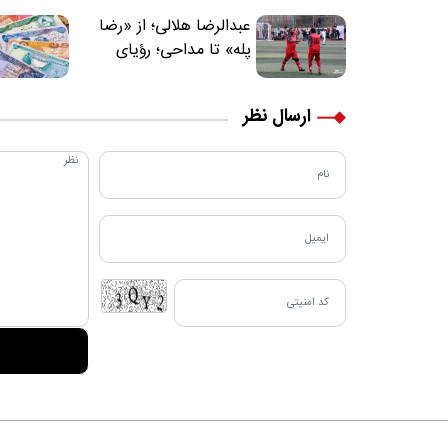
عبدالرضا هلالی؛ از «رضا
پله» تا مداحی؛ رؤیای
فوتبالیستی که مسیر
زندگی‌اش تغییر کرد
ارسال نظر