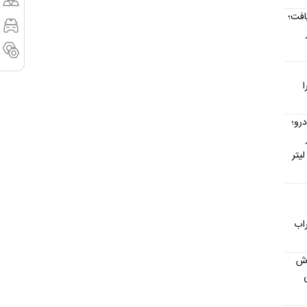
افت؛
ا
رو؛
۱۴ / مصرف بنزین خودروها به ۵ لیتر
اب
رش
یکی