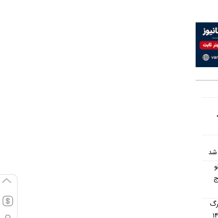
 شد
و
ج
رگ