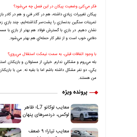
فكر مي‌كنی وضعيت پيكان در اين فصل چه مي‌شود؟
پيكان تغييرات زيادي داشته، هم در كادر فني و هم در كادر بازي
تمرينات سنگين بدنسازي را پشت‌سر گذاشته‌ايم، چند بازي زم
نشان دهيم. در بازي با گسترش فولاد هم بهتر از بازي با مسجد
دفاعي خوب است و از نظر كار حمله‌اي هم بهتر مي‌شود.
با وجود اتفاقات قبلی،‌ به سمت نيمكت استقلال مي‌روی؟
بله مي‌‌روم و مشكلي ندارم. خيلي از مسئولان و بازيكنان اس
يكي، دو نفر مشكل داشته باشم اما با بقيه نه. من با بازيكنا
من هستند.
پرونده ویژه
معایب لوکانو L7؛ ظاهر
لوکس، دردسرهای پنهان
معایب تیارا؛ ۹ ضعف