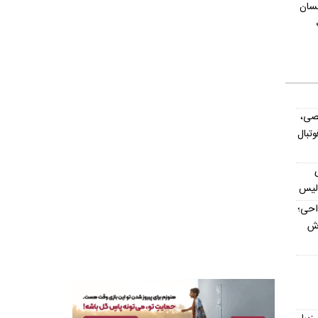
حسان
صی،
تبال
ولیس
داحی؛
اش