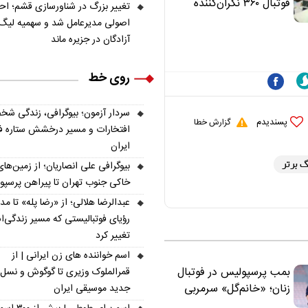
فوتبال ۳۶۰ نگران‌کننده
تغییر بزرگ در شناورسازی قشم؛ ا
ببینند
است | نقد سرمربی تیم
اصولی مدیرعامل شد و سهمیه لیگ
ملی نباید هزینه داشته
آزادگان در جزیره ماند
باشد
روی خط
سردار آزمون؛ بیوگرافی، زندگی شخ
پسندیدم
گزارش خطا
افتخارات و مسیر درخشش ستاره فو
ایران
گ برتر
بیوگرافی علی انصاریان؛ از زمین‌های
خاکی جنوب تهران تا پیراهن پرسپ
عبدالرضا هلالی؛ از «رضا پله» تا م
رؤیای فوتبالیستی که مسیر زندگی‌
تغییر کرد
اسم خواننده های زن ایرانی | از
بمب پرسپولیس در فوتبال
قمرالملوک وزیری تا گوگوش و نسل
زنان؛ «خانم‌گل» سرمربی
جدید موسیقی ایران
سرخ‌ها شد