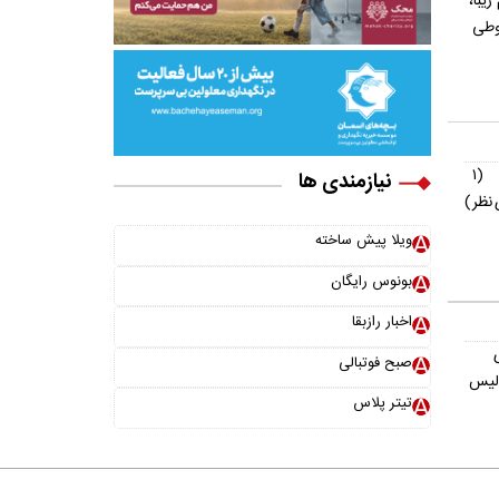
یش از ۳۰۰ اسم زیبا،
وطی
(۱
نیازمندی ها
نظر)
ویلا پیش ساخته
بونوس رایگان
اخبار رازبقا
صبح فوتبالی
ولیس
تیتر پلاس
خانواده ما