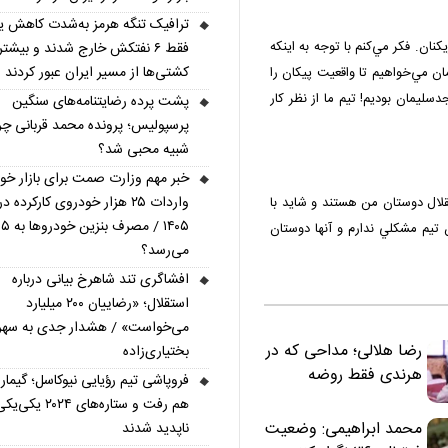
ترافیک تنگه هرمز به‌شدت کاهش ی
كنان. فكر مي‌كنم با توجه به اينكه
فقط ۶ نفتکش خارج شدند و بیشتر
کشتی‌ها از مسیر ایران عبور کردند
ان مي‌خواهيم تا واقعيت پيكان را
سليمان بوديم! تيم ما از نظر كار
پشت پرده رضایتنامه‌های سنگین
پرسپولیس؛ پرونده محمد قربانی چر
شبیه محبی شد؟
خبر مهم وزارت صمت برای بازار خود
واردات ۲۵ هزار خودروی کارکرده در
تقلال دوستان من هستند و شايد با
۰۵
ن تيم مشكلي ندارم و آنها دوستان
می‌رسد؟
افشاگری تند شاهرخ بیانی درباره
استقلال؛ «رضاییان ۲۰۰ میلیارد
می‌خواست» / هشدار جدی به سهر
رضا هلالی؛ مداحی که در
بختیاری‌زاده
هرندی فقط روضه
فروپاشی تیم رؤیایی نیوکاسل؛ گیما
نخواند | مسئولان
هم رفت و ستاره‌های ۲۰۲۴ یکی‌
«تکیه‌گاه آقا مرتضی
محمد ابراهیمی: وضعیت
ناپدید شدند
علی(ع)» را جدی‌تر