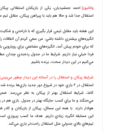
وانانیوز|
احمد جمشیدیان، یکی از بازیکنان استقلالی پیکان
استقلال جدا شد و حالا هم باید با پیراهن پیکان، مقابل تیم س
اين هفته بايد مقابل تيمي قرار بگيري كه با ناراحتي و شكايت
انگيزه‌هاي بيشتري داشته باشي. من سعي كردم آن اتفاقات را
فردا خيلي نياز داريم. شرايط ما در جدول رده‌بندي چندان 
مي‌كنيم در اين ديدار سخت، برنده باشيم.
شرايط پيكان و استقلال را در آستانه اين ديدار چطور مي‌بينی؟
كاغذ، شرايط استقلال بهتر از پيكان به نظر مي‌رسد. ضمن ا
مي‌جنگند و ما براي كسب جايگاه بهتر در جدول. بازي هم در ور
هوادار دارند. با همه اين مسائل، پيكان از بازيكنان و كادر 
اين مسابقه انگيزه‌ زيادي داريم. هدف ما كسب پيروزي است 
تيم‌هاي بالاي جدولي مثل استقلال راحت‌تر بازي مي‌كند.