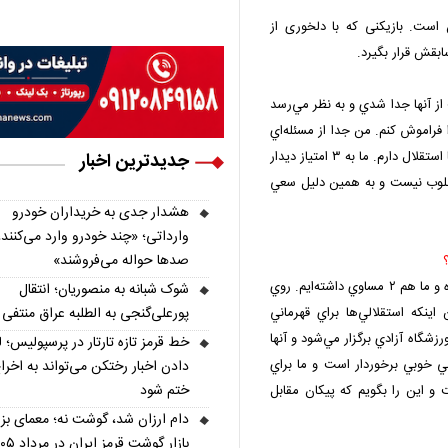
 است. بازیکنی که با دلخوری از
ابقش قرار بگیرد.
 از آنها جدا شدي و به نظر مي‌رسد
 فراموش كنم. من جدا از مسئله‌اي
كه براي خودم پيش آمد، انگيزه‌هاي مضاعفي براي رويارويي با استقلال دارم. ما به ۳ امتياز ديدار
جدیدترین اخبار
مطلوب نيست و به همين دليل سعي
هشدار جدی به خریداران خودرو
وارداتی؛ «چند خودرو وارد می‌کنند،
صدها حواله می‌فروشند»
استقلال در ۲ بازي خود در شروع دور جديد بازي‌ها برنده شده و ما هم ۲ مساوي داشته‌ايم. روي
شوک شبانه به منصوریان؛ انتقال
پورعلی‌گنجی به الطلبه عراق منتفی
ينكه استقلالي‌ها براي قهرماني
زشگاه آزادي برگزار مي‌شود و آنها
خط قرمز تازه تارتار در پرسپولیس؛ ل
فني خوبي برخوردار است و ما براي
دادن اخبار رختکن می‌تواند به اخرا
ختم شود
و اين را بگويم كه پيكان مقابل
دام ارزان شد، گوشت نه؛ معمای بز
بازار گوشت قرمز ایران در مرداد ۱۴۰۵