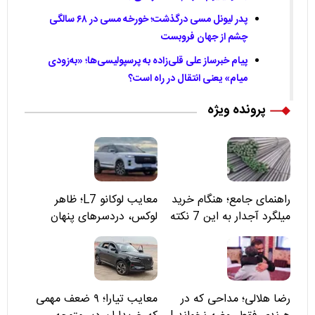
پدر لیونل مسی درگذشت؛ خورخه مسی در ۶۸ سالگی
چشم از جهان فروبست
پیام خبرساز علی قلی‌زاده به پرسپولیسی‌ها؛ «به‌زودی
میام» یعنی انتقال در راه است؟
پرونده ویژه
راهنمای جامع؛ هنگام خرید
معایب لوکانو L7؛ ظاهر
میلگرد آجدار به این 7 نکته
لوکس، دردسرهای پنهان
توجه کنید
رضا هلالی؛ مداحی که در
معایب تیارا؛ ۹ ضعف مهمی