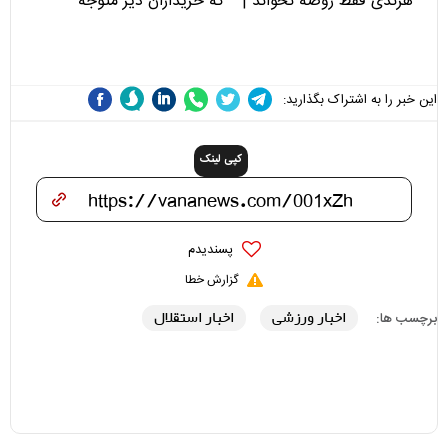
هرندی فقط روضه نخواند |
که خریداران دیر متوجه
مسئولان «تکیه‌گاه آقا مرتضی
می‌شوند
علی(ع)» را جدی‌تر ببینند
این خبر را به اشتراک بگذارید:
کپی لینک
پسندیدم
گزارش خطا
اخبار ورزشی
اخبار استقلال
برچسب ها: