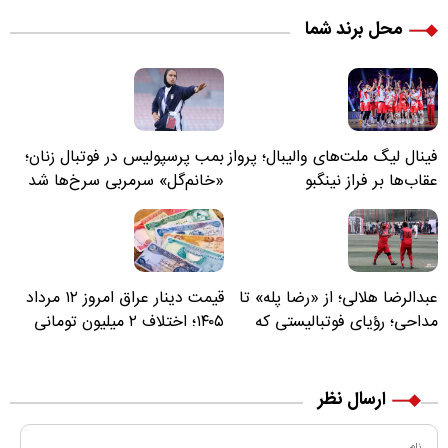
محل برند شما
فینال لیگ ملت‌های والیبال؛ پرواز
بمب پرسپولیس در فوتبال زنان؛
عقاب‌ها بر فراز نینگبو
«خانم‌گل» سرمربی سرخ‌ها شد
عبدالرضا هلالی؛ از «رضا پله» تا
قیمت دینار عراق امروز ۱۲ مرداد
مداحی؛ رؤیای فوتبالیستی که
۱۴۰۵؛ اختلاف ۲ میلیون تومانی
مسیر زندگی‌اش تغییر کرد
خرید نقدی و کارت بانکی
ارسال نظر