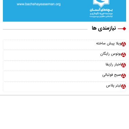
نیازمندی ها
ویلا پیش ساخته
بونوس رایگان
اخبار رازبقا
صبح فوتبالی
تیتر پلاس