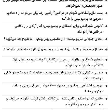
باشگاه‌های بزرگ، پارکینگ مدیران خسته؟ چرا صندلی مدیریت فوتبال ایران
هنوز «تخصص» نمی‌خواهد
بمب نقل‌وانتقالاتی نکونام در تراکتور؟ رامین رضاییان می‌تواند راه صادق
محرمی به پرسپولیس را باز کند
کابوس شهرقدس برای استقلال و پرسپولیس؛ آمار آزادی راز ناکامی
سرخابی‌ها را لو داد
ادعای جنجالی تاریبو وست: «از مالدینی بهتر بودم»؛ اما تاریخ چه می‌گوید؟
بعد از جام جهانی ۲۰۲۶؛ رونالدو، مسی و مودریچ هنوز خداحافظی نکرده‌اند
دعوای شجاع و بیرانوند، ربیعی را برکنار کرد؟ پشت پرده جنجال بزرگ
تراکتور پیش از آمدن نکونام
جدایی ناگهانی اوتازو از چادرملو؛ مصدومیت، قرارداد تازه و یک جای خالی
در آستانه لیگ
عروسی اشتباهی رونالدو در مادیرا؛ ۲۰۰۰ هوادار سراغ عروس و داماد
دیگری رفتند!
مثلثی که در استقلال کامل نشد، در تراکتور شکل گرفت؛ نکونام، بیرانوند و
حجت کریمی دوباره کنار هم