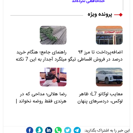
خداحافظی نکرده‌اند
پرونده ویژه
اضافه‌پرداخت تا مرز ۹۴
راهنمای جامع؛ هنگام خرید
درصد در فروش اقساطی تیگو
میلگرد آجدار به این 7 نکته
۸؛ مسئولان «مبین خودرو» را
توجه کنید
نمی‌بینند؟
معایب لوکانو L7؛ ظاهر
رضا هلالی؛ مداحی که در
لوکس، دردسرهای پنهان
هرندی فقط روضه نخواند |
مسئولان «تکیه‌گاه آقا مرتضی
علی(ع)» را جدی‌تر ببینند
این خبر را به اشتراک بگذارید: