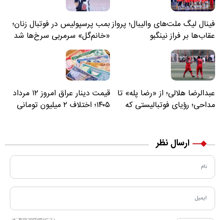
فینال لیگ ملت‌های والیبال؛ پرواز
بمب پرسپولیس در فوتبال زنان؛
عقاب‌ها بر فراز نینگبو
«خانم‌گل» سرمربی سرخ‌ها شد
عبدالرضا هلالی؛ از «رضا پله» تا
قیمت دینار عراق امروز ۱۲ مرداد
مداحی؛ رؤیای فوتبالیستی که
۱۴۰۵؛ اختلاف ۲ میلیون تومانی
مسیر زندگی‌اش تغییر کرد
خرید نقدی و کارت بانکی
ارسال نظر