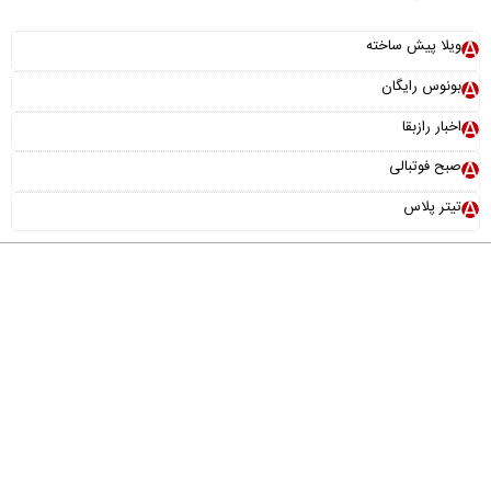
ویلا پیش ساخته
بونوس رایگان
اخبار رازبقا
صبح فوتبالی
تیتر پلاس
درباره ما
تماس با ما
آرشیو
پیوندها
عضویت در خبرنامه
خانواده ما