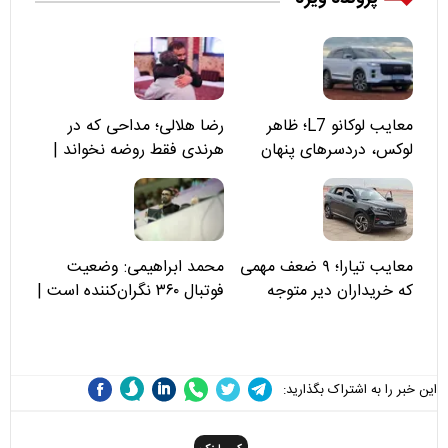
معایب لوکانو L7؛ ظاهر
رضا هلالی؛ مداحی که در
لوکس، دردسرهای پنهان
هرندی فقط روضه نخواند |
مسئولان «تکیه‌گاه آقا مرتضی
علی(ع)» را جدی‌تر ببینند
معایب تیارا؛ ۹ ضعف مهمی
محمد ابراهیمی: وضعیت
که خریداران دیر متوجه
فوتبال ۳۶۰ نگران‌کننده است |
می‌شوند
نقد سرمربی تیم ملی نباید
هزینه داشته باشد
این خبر را به اشتراک بگذارید: