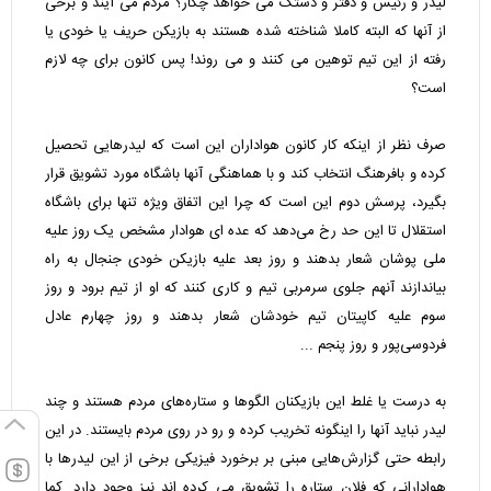
لیدر و رئیس و دفتر و دستک می خواهد چکار؟ مردم می آیند و برخی
از آنها که البته کاملا شناخته شده هستند به بازیکن حریف یا خودی یا
رفته از این تیم توهین می کنند و می روند! پس کانون برای چه لازم
است؟
صرف نظر از اینکه کار کانون هواداران این است که لیدرهایی تحصیل
کرده و بافرهنگ انتخاب کند و با هماهنگی آنها باشگاه مورد تشویق قرار
بگیرد، پرسش دوم این است که چرا این اتفاق ویژه تنها برای باشگاه
استقلال تا این حد رخ می‌دهد که عده ای هوادار مشخص یک روز علیه
ملی پوشان شعار بدهند و روز بعد علیه بازیکن خودی جنجال به راه
بیاندازند آنهم جلوی سرمربی تیم و کاری کنند که او از تیم برود و روز
سوم علیه کاپیتان تیم خودشان شعار بدهند و روز چهارم عادل
فردوسی‌پور و روز پنجم ...
به درست یا غلط این بازیکنان الگوها و ستاره‌های مردم هستند و چند
لیدر نباید آنها را اینگونه تخریب کرده و رو در روی مردم بایستند. در این
رابطه حتی گزارش‌هایی مبنی بر برخورد فیزیکی برخی از این لیدرها با
هوادارانی که فلان ستاره را تشویق می کرده اند نیز وجود دارد. کما