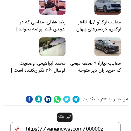
معایب لوکانو L7؛ ظاهر
رضا هلالی؛ مداحی که در
لوکس، دردسرهای پنهان
هرندی فقط روضه نخواند |
مسئولان «تکیه‌گاه آقا مرتضی
علی(ع)» را جدی‌تر ببینند
معایب تیارا؛ ۹ ضعف مهمی
محمد ابراهیمی: وضعیت
که خریداران دیر متوجه
فوتبال ۳۶۰ نگران‌کننده است |
می‌شوند
نقد سرمربی تیم ملی نباید
هزینه داشته باشد
این خبر را به اشتراک بگذارید:
کپی لینک