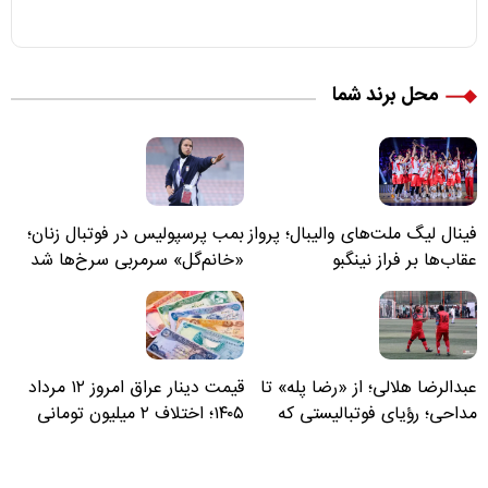
محل برند شما
فینال لیگ ملت‌های والیبال؛ پرواز
بمب پرسپولیس در فوتبال زنان؛
عقاب‌ها بر فراز نینگبو
«خانم‌گل» سرمربی سرخ‌ها شد
عبدالرضا هلالی؛ از «رضا پله» تا
قیمت دینار عراق امروز ۱۲ مرداد
مداحی؛ رؤیای فوتبالیستی که
۱۴۰۵؛ اختلاف ۲ میلیون تومانی
مسیر زندگی‌اش تغییر کرد
خرید نقدی و کارت بانکی