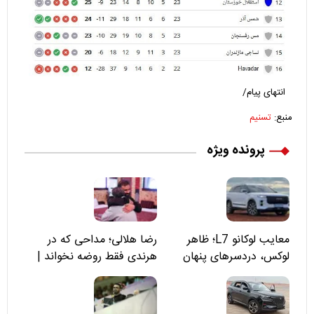
انتهای پیام/
منبع:
تسنیم
پرونده ویژه
معایب لوکانو L7؛ ظاهر
رضا هلالی؛ مداحی که در
لوکس، دردسرهای پنهان
هرندی فقط روضه نخواند |
مسئولان «تکیه‌گاه آقا مرتضی
علی(ع)» را جدی‌تر ببینند