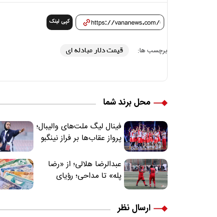
کپی لینک
قیمت دلار مبادله ای
برچسب ها:
محل برند شما
فینال لیگ ملت‌های والیبال؛
پرواز عقاب‌ها بر فراز نینگبو
عبدالرضا هلالی؛ از «رضا
پله» تا مداحی؛ رؤیای
فوتبالیستی که مسیر
زندگی‌اش تغییر کرد
ارسال نظر