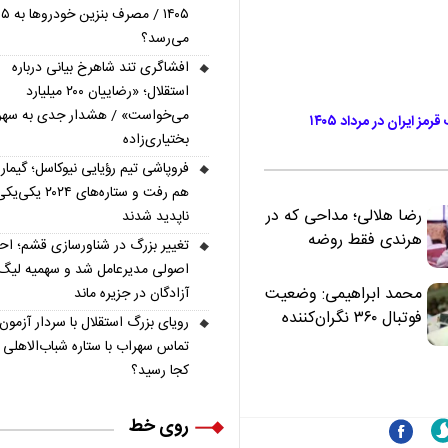
۰۵
می‌رسد؟
افشاگری تند شاهرخ بیانی درباره
استقلال؛ «رضاییان ۲۰۰ میلیارد
می‌خواست» / هشدار جدی به سهر
 ایران در مرداد ۱۴۰۵
بختیاری‌زاده
فروپاشی تیم رؤیایی نیوکاسل؛ گیما
هم رفت و ستاره‌های ۲۰۲۴ یکی‌
رضا هلالی؛ مداحی که در
ناپدید شدند
هرندی فقط روضه
تغییر بزرگ در شناورسازی قشم؛ ا
نخواند | مسئولان
اصولی مدیرعامل شد و سهمیه لیگ
«تکیه‌گاه آقا مرتضی
محمد ابراهیمی: وضعیت
آزادگان در جزیره ماند
علی(ع)» را جدی‌تر
فوتبال ۳۶۰ نگران‌کننده
رویای بزرگ استقلال با سردار آزمون؛
ببینند
است | نقد سرمربی تیم
تماس سهراب با ستاره شباب‌الاهلی 
ملی نباید هزینه داشته
کجا رسید؟
باشد
روی خط