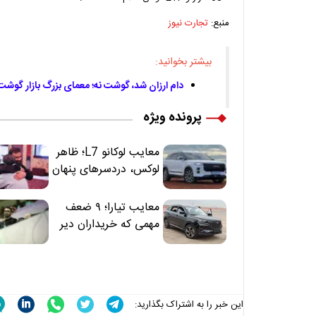
منبع:
تجارت نیوز
بیشتر بخوانید:
دام ارزان شد، گوشت نه؛ معمای بزرگ بازار گوشت قرمز
پرونده ویژه
معایب لوکانو L7؛ ظاهر
لوکس، دردسرهای پنهان
معایب تیارا؛ ۹ ضعف
مهمی که خریداران دیر
متوجه می‌شوند
این خبر را به اشتراک بگذارید: