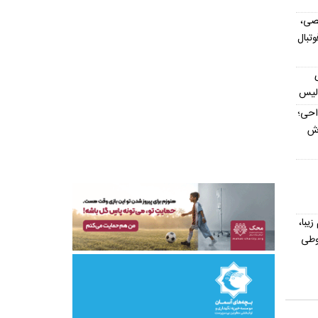
صی،
تبال
ولیس
داحی؛
اش
یش از ۳۰۰ اسم زیبا،
وطی