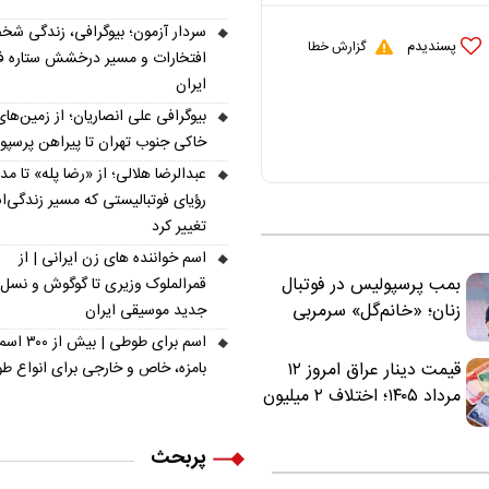
سردار آزمون؛ بیوگرافی، زندگی شخ
پسندیدم
گزارش خطا
افتخارات و مسیر درخشش ستاره فو
ایران
بیوگرافی علی انصاریان؛ از زمین‌های
خاکی جنوب تهران تا پیراهن پرسپ
عبدالرضا هلالی؛ از «رضا پله» تا م
رؤیای فوتبالیستی که مسیر زندگی‌
تغییر کرد
اسم خواننده های زن ایرانی | از
بمب پرسپولیس در فوتبال
قمرالملوک وزیری تا گوگوش و نسل
زنان؛ «خانم‌گل» سرمربی
جدید موسیقی ایران
سرخ‌ها شد
اسم برای طوطی | ب
قیمت دینار عراق امروز ۱۲
بامزه، خاص و خارجی برای انواع ط
مرداد ۱۴۰۵؛ اختلاف ۲ میلیون
تومانی خرید نقدی و کارت
بانکی
پربحث