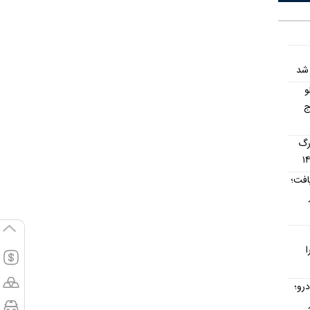
 شد
و
ج
رگ
افت؛
ا
رو؛