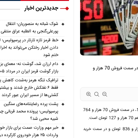
جدیدترین اخبار
شوک شبانه به منصوریان؛ انتقال
پورعلی‌گنجی به الطلبه عراق منتفی
خط قرمز تازه تارتار در پرسپولیس؛ ل
دادن اخبار رختکن می‌تواند به اخرا
ختم شود
دام ارزان شد، گوشت نه؛ معمای بز
قیمت دلار مبادله‌ ای امروز دوشنبه 18 فروردین 1404، در سمت فروش 70 هزار و
بازار گوشت قرمز ایران در مرداد ۱۴۰۵
ترافیک تنگه هرمز به‌شدت کاهش ی
فقط ۶ نفتکش خارج شدند و بیشتر
کشتی‌ها از مسیر ایران عبور کردند
پشت پرده رضایتنامه‌های سنگین
قیمت دلار مبادله‌ ای امروز دوشنبه 18 فروردین 1404، در سمت فروش 70 هزار و 764
پرسپولیس؛ پرونده محمد قربانی چر
ست.
شبیه محبی شد؟
خبر مهم وزارت صمت برای بازار خود
همچنین قیمت حواله دلار مبادله ای در سمت فروش 68 هزار و 836 تومان و در سمت خرید
واردات ۲۵ هزار خودروی کارکرده در