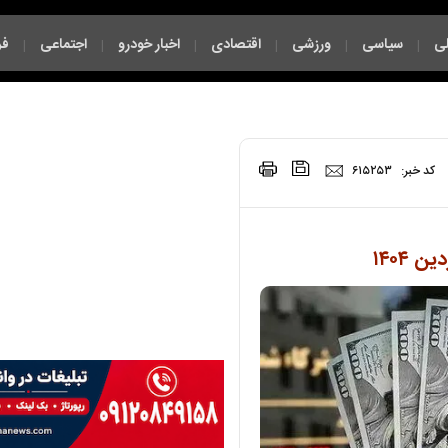
ی
سیاسی
ورزشی
اقتصادی
اخبار خودرو
اجتماعی
فر
|
|
|
|
|
|
|
کد خبر:
۶۱۵۲۵۳