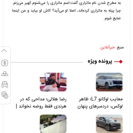
به مطرح شدن نام ماتزاری گفت:اسم ماتزاری را می‌شنوم کهیر می‌زنم.
چرا پیله به ماتزاری کرده‌اند، اصلا او می‌آید؟ کاش او بیاید و من اینجا
ضایع شوم.
منبع:
خبرآنلاین
پرونده ویژه
معایب لوکانو L7؛ ظاهر
رضا هلالی؛ مداحی که در
لوکس، دردسرهای پنهان
هرندی فقط روضه نخواند |
مسئولان «تکیه‌گاه آقا مرتضی
علی(ع)» را جدی‌تر ببینند