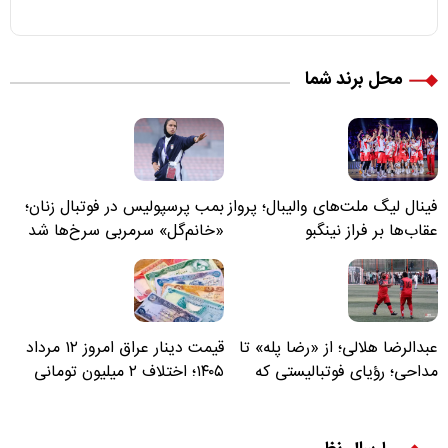
محل برند شما
فینال لیگ ملت‌های والیبال؛ پرواز
بمب پرسپولیس در فوتبال زنان؛
عقاب‌ها بر فراز نینگبو
«خانم‌گل» سرمربی سرخ‌ها شد
عبدالرضا هلالی؛ از «رضا پله» تا
قیمت دینار عراق امروز ۱۲ مرداد
مداحی؛ رؤیای فوتبالیستی که
۱۴۰۵؛ اختلاف ۲ میلیون تومانی
مسیر زندگی‌اش تغییر کرد
خرید نقدی و کارت بانکی