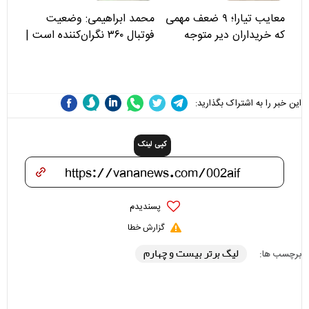
معایب تیارا؛ ۹ ضعف مهمی
محمد ابراهیمی: وضعیت
که خریداران دیر متوجه
فوتبال ۳۶۰ نگران‌کننده است |
می‌شوند
نقد سرمربی تیم ملی نباید
هزینه داشته باشد
این خبر را به اشتراک بگذارید:
کپی لینک
پسندیدم
گزارش خطا
لیگ برتر بیست و چهارم
برچسب ها: