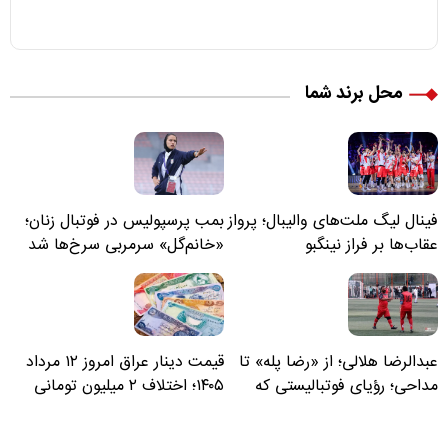
محل برند شما
فینال لیگ ملت‌های والیبال؛ پرواز
بمب پرسپولیس در فوتبال زنان؛
عقاب‌ها بر فراز نینگبو
«خانم‌گل» سرمربی سرخ‌ها شد
عبدالرضا هلالی؛ از «رضا پله» تا
قیمت دینار عراق امروز ۱۲ مرداد
مداحی؛ رؤیای فوتبالیستی که
۱۴۰۵؛ اختلاف ۲ میلیون تومانی
مسیر زندگی‌اش تغییر کرد
خرید نقدی و کارت بانکی