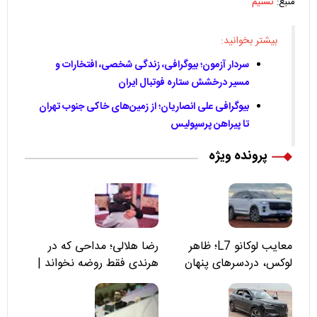
منبع:
تسنیم
بیشتر بخوانید:
سردار آزمون؛ بیوگرافی، زندگی شخصی، افتخارات و
مسیر درخشش ستاره فوتبال ایران
بیوگرافی علی انصاریان؛ از زمین‌های خاکی جنوب تهران
تا پیراهن پرسپولیس
پرونده ویژه
معایب لوکانو L7؛ ظاهر
رضا هلالی؛ مداحی که در
لوکس، دردسرهای پنهان
هرندی فقط روضه نخواند |
مسئولان «تکیه‌گاه آقا مرتضی
علی(ع)» را جدی‌تر ببینند