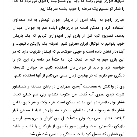
شرایط طوری پیش رفت که باید این مسئولیت را قبول می‌کردم که خدا
را شکر توانستیم یک مرحله را خوب پشت سر بگذاریم.
جباری راجع به اینکه امروز از بازیکن جوان تیمش به نام سعداوی
استفاده کرد و ممکن است در بازی‌های آینده هم به جوانان میدان
بدهد، تصریح کرد: قبل از بازی ابراز امیدواری کردیم که یک بازیکن
خوب بتوانیم به فوتبال ایران معرفی کنیم. ضرغام یک بازیکن باکیفیت و
آینده‌دار نشان داده است و خیلی خوشحالم که اینقدر ظرفیت دارد که در
این بازی مهم به تیم ما کمک کرد. ما حتماً در ادامه راه این کار را
خواهیم کرد و باید از جوانان‌مان استفاده کنیم. ما جوانان شایسته
دیگری هم داریم که در بهترین زمان سعی می‌کنیم از آنها استفاده کنیم.
وی در واکنش به عصبانیت آرمین سهرابیان در پایان مسابقه و همینطور
شوت کردن بطری آب گفت: من متوجه نشدم، ولی تیم خیلی تحت
فشار بود. بالاخره در این مدت، ممکن است هر حرکت و هر کاری با این
فشار بالا به وجود بیاید. مدافعان ما در نیمه اول در شرایط سختی قرار
گرفتند. فشار عصبی بود، ولی حتماً دلیل این کارش را می‌پرسم. آرمین
بازیکن باکیفیتی است و امروز جور یکسری از بازیکنان را کشید و شاید
این فشاری که تحمل کرد باعث خستگی و عصبی شدنش شد.