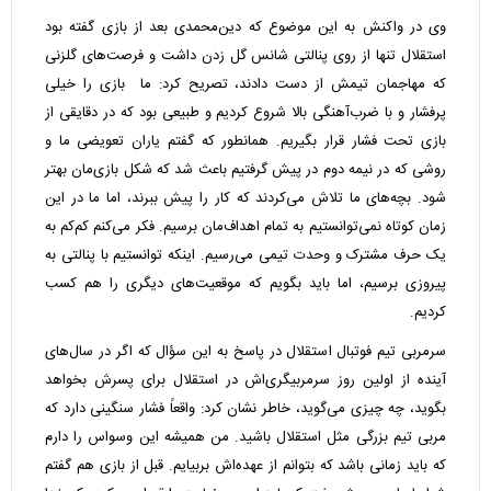
وی در واکنش به این موضوع که دین‌محمدی بعد از بازی گفته بود
استقلال تنها از روی پنالتی شانس گل زدن داشت و فرصت‌های گلزنی
که مهاجمان تیمش از دست دادند، تصریح کرد: ما بازی را خیلی
پرفشار و با ضرب‌آهنگی بالا شروع کردیم و طبیعی بود که در دقایقی از
بازی تحت فشار قرار بگیریم. همانطور که گفتم یاران تعویضی ما و
روشی که در نیمه دوم در پیش گرفتیم باعث شد که شکل بازی‌مان بهتر
شود. بچه‌های ما تلاش می‌کردند که کار را پیش ببرند، اما ما در این
زمان کوتاه نمی‌توانستیم به تمام اهداف‌مان برسیم. فکر می‌کنم کم‌کم به
یک حرف مشترک و وحدت تیمی می‌رسیم. اینکه توانستیم با پنالتی به
پیروزی برسیم، اما باید بگویم که موقعیت‌های دیگری را هم کسب
کردیم.
سرمربی تیم فوتبال استقلال در پاسخ به این سؤال که اگر در سال‌های
آینده از اولین روز سرمربیگری‌اش در استقلال برای پسرش بخواهد
بگوید، چه چیزی می‌گوید، خاطر نشان کرد: واقعاً فشار سنگینی دارد که
مربی تیم بزرگی مثل استقلال باشید. من همیشه این وسواس را دارم
که باید زمانی باشد که بتوانم از عهده‌اش بربیایم. قبل از بازی هم گفتم