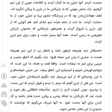
صحبت کردم. آنها خیلی به ما کمک کردند و اطلاعات خوبی از این تیم
گرفتیم. یک بخش مهمی که به بازیکنان ما در بازی با پیکان انگیزه داد،
لطف هواداران‌مان بود که در ورزشگاه حضور پیدا و خیلی خوب از ما
حمایت کردند. جا دارد از تمام نفرات تیم تشکر کنم، هم آنهایی که از
اول بازی را شروع کردند و همینطور بازیکنانی که به‌عنوان بازیکن
تعویضی به زمین آمدند. همه آنها بسیار مثبت و خوب برای تیم بازی
کردند.
«استقلال باید همیشه اینطور باشد و انتظار برد از این تیم همیشه
هست.»، جباری با بیان این جمله افزود: باید بگویم که اتفاق عجیب و
غریبی برای تیم ما نیفتاده است. واقعاً قصد و هدف ما این است که
بتوانیم قهرمان شویم و امیدوارم این اتفاق بیفتد. من خیلی خوشحالم و
با این روحیه‌ای که از تیم می‌بینم، باید بگویم شرایط‌مان خیلی خوب
است. من قبل از بازی گفتم که تیمم را دیدم و قبول کردم که این سمت
را بپذیرم، چون کیفیت لازم را داریم. متأسفانه اتفاقاتی رقم خورد و
باعث شد که بازیکنان به لحاظ روحی و روانی تحت فشار باشند و کار
کردن برای آنها سخت شود. به آنها تبریک می‌گویم که توانستند تا
حدودی از این فشار خلاص شوند.