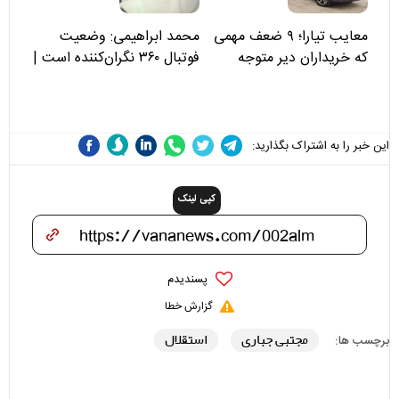
معایب تیارا؛ ۹ ضعف مهمی
محمد ابراهیمی: وضعیت
که خریداران دیر متوجه
فوتبال ۳۶۰ نگران‌کننده است |
می‌شوند
نقد سرمربی تیم ملی نباید
هزینه داشته باشد
این خبر را به اشتراک بگذارید:
کپی لینک
پسندیدم
گزارش خطا
مجتبی جباری
استقلال
برچسب ها: