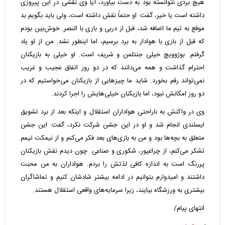
هیچ بردی نتوانسته بود به دست بیاورد، آیا وی نقشی در این پیروزی
داشته است یا خیر، گفت: او حتماً نقش داشته است، ولی باید بگویم بد
موقع به تیم ما اضافه شد، قبل از دربی و بازی با النصر. خوش‌بین بودم
که قبل از بازی با هوادار به برد برسیم، اما اینطور نشد. من از او یاد
گرفتم. بوژوویچ خیلی جنتلمن و شریف است. او خیلی به بازیکنان
احترام گذاشت و همه می‌دانند که در دو روز اتفاق عجیب و غریب
نمی‌تواند رقم بخورد. شاید ما چیزهایی از بازیکنان می‌خواستیم که در
دو روز امکانش نبود، اما بازیکنان خیلی‌هایش را اجرا کردند.
وی در واکنش به ناراحتی هواداران استقلال و اینکه بعد از برد تشویق
ایسلندی انجام شد و او در این جشن شرکت نکرد، گفت: این جشن
متعلق به بچه‌ها بود و من به بازی‌های بعد فکر می‌کنم و از نیمکت تیمم
تشکر می‌کنم، از چراغپور، شکوری و صناعی. چون دیدم نقش بازیکنان
پررنگ است به اندازه کافی لذتش را بردم. هواداران به من محبت
داشتند و امیدوارم بتوانیم در ادامه بیشتر شادشان کنیم و تماشاگران
بیشتری به ورزشگاه بیایند، زیرا سرمایه‌های واقعی استقلال هستند.
انتهای پیام/