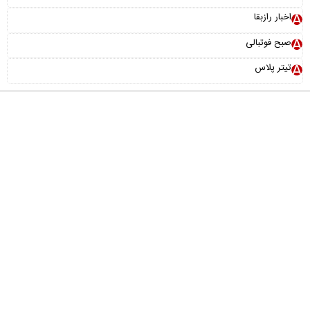
اخبار رازبقا
صبح فوتبالی
تیتر پلاس
درباره ما
تماس با ما
آرشیو
پیوندها
عضویت در خبرنامه
خانواده ما
طراحی و تولید:
"ایران سامانه"