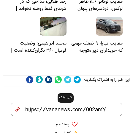
معایب لوکانو L7؛ ظاهر
رضا هلالی؛ مداحی که در
لوکس، دردسرهای پنهان
هرندی فقط روضه نخواند |
مسئولان «تکیه‌گاه آقا مرتضی
علی(ع)» را جدی‌تر ببینند
معایب تیارا؛ ۹ ضعف مهمی
محمد ابراهیمی: وضعیت
که خریداران دیر متوجه
فوتبال ۳۶۰ نگران‌کننده است |
می‌شوند
نقد سرمربی تیم ملی نباید
هزینه داشته باشد
این خبر را به اشتراک بگذارید:
کپی لینک
پسندیدم