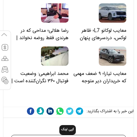
معایب لوکانو L7؛ ظاهر
رضا هلالی؛ مداحی که در
لوکس، دردسرهای پنهان
هرندی فقط روضه نخواند |
مسئولان «تکیه‌گاه آقا مرتضی
علی(ع)» را جدی‌تر ببینند
معایب تیارا؛ ۹ ضعف مهمی
محمد ابراهیمی: وضعیت
که خریداران دیر متوجه
فوتبال ۳۶۰ نگران‌کننده است |
می‌شوند
نقد سرمربی تیم ملی نباید
هزینه داشته باشد
این خبر را به اشتراک بگذارید:
کپی لینک