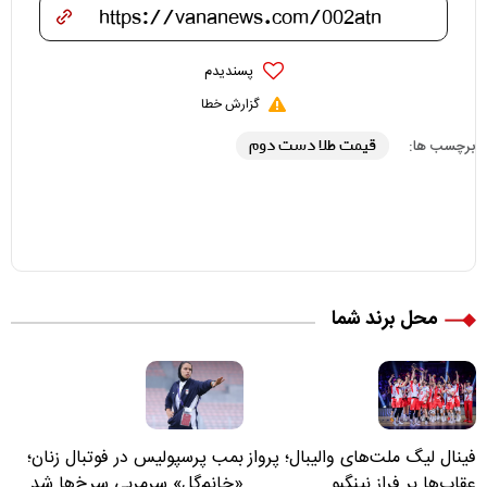
پسندیدم
گزارش خطا
قیمت طلا دست دوم
برچسب ها:
محل برند شما
فینال لیگ ملت‌های والیبال؛ پرواز
بمب پرسپولیس در فوتبال زنان؛
عقاب‌ها بر فراز نینگبو
«خانم‌گل» سرمربی سرخ‌ها شد