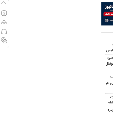
ولیس
صی،
تبال
استان های ارمنستان؛ معرفی کامل ۱۰
ای هر
م
بله
اره