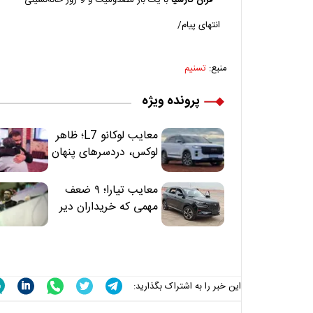
انتهای پیام/
منبع:
تسنیم
پرونده ویژه
معایب لوکانو L7؛ ظاهر
لوکس، دردسرهای پنهان
معایب تیارا؛ ۹ ضعف
مهمی که خریداران دیر
متوجه می‌شوند
این خبر را به اشتراک بگذارید: