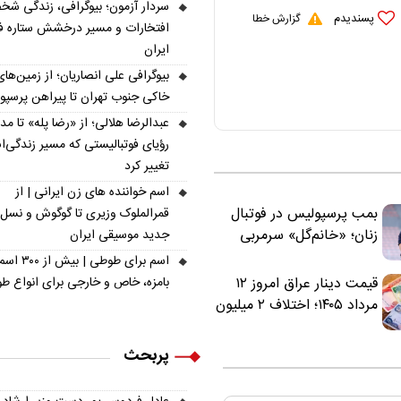
سردار آزمون؛ بیوگرافی، زندگی شخ
پسندیدم
گزارش خطا
افتخارات و مسیر درخشش ستاره فو
ایران
بیوگرافی علی انصاریان؛ از زمین‌های
خاکی جنوب تهران تا پیراهن پرسپ
عبدالرضا هلالی؛ از «رضا پله» تا م
رؤیای فوتبالیستی که مسیر زندگی‌
تغییر کرد
اسم خواننده های زن ایرانی | از
بمب پرسپولیس در فوتبال
قمرالملوک وزیری تا گوگوش و نسل
زنان؛ «خانم‌گل» سرمربی
جدید موسیقی ایران
سرخ‌ها شد
اسم برای طوطی | ب
بامزه، خاص و خارجی برای انواع ط
قیمت دینار عراق امروز ۱۲
مرداد ۱۴۰۵؛ اختلاف ۲ میلیون
تومانی خرید نقدی و کارت
بانکی
پربحث