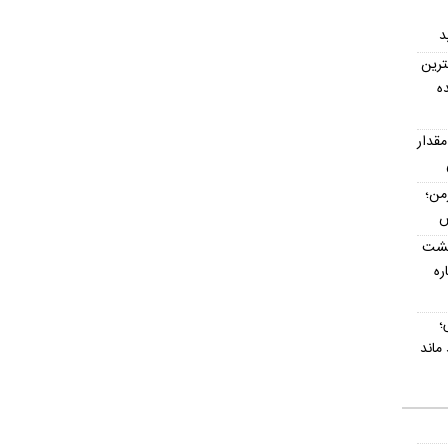
د
ترین
ه
مقدار
رمن؛
پشت
اره
؛