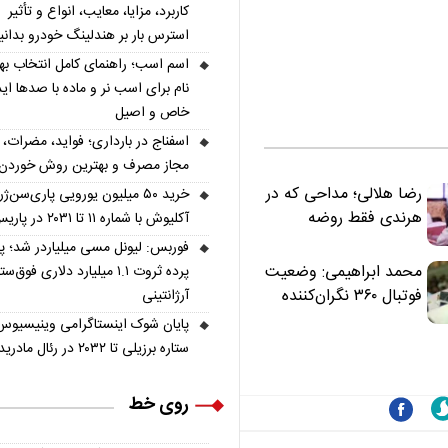
کاربرد، مزایا، معایب، انواع و تأثیر
استرس بار بر هندلینگ خودرو بدانی
اسم اسب؛ راهنمای کامل انتخاب به
نام برای اسب نر و ماده با صدها اید
خاص و اصیل
اسفناج در بارداری؛ فواید، مضرات، 
مجاز مصرف و بهترین روش خوردن
رضا هلالی؛ مداحی که در
خرید ۵۰ میلیون یورویی پاری‌سن‌ژ
هرندی فقط روضه
آکلیوش با شماره ۱۱ تا ۲۰۳۱ در پاریس
نخواند | مسئولان
فوربس: لیونل مسی میلیاردر شد؛ 
«تکیه‌گاه آقا مرتضی
محمد ابراهیمی: وضعیت
پرده ثروت ۱.۱ میلیارد دلاری فوق‌ست
علی(ع)» را جدی‌تر
فوتبال ۳۶۰ نگران‌کننده
آرژانتینی
ببینند
است | نقد سرمربی تیم
پایان شوک اینستاگرامی وینیسیوس
ملی نباید هزینه داشته
ستاره برزیلی تا ۲۰۳۲ در رئال مادرید ماند
باشد
روی خط