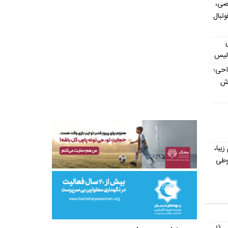
صی،
تبال
ولیس
داحی؛
اش
یش از ۳۰۰ اسم زیبا،
وطی