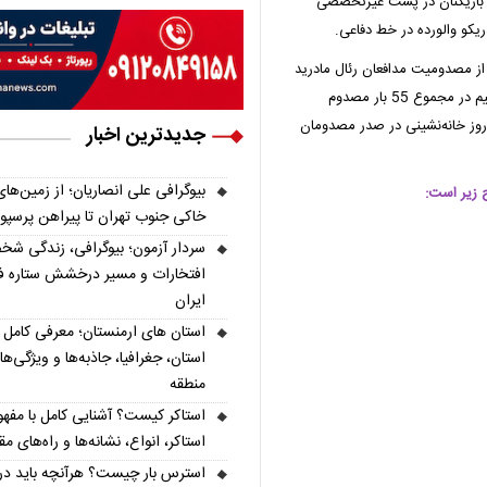
ری بازیکنان در پست غیرتخصصی
یکو والورده در خط دفاعی.
ی از مصدومیت مدافعان رئال مادرید
در سه فصل اخیر منتشر کرده که نشان می‌دهد مدافعان این تیم در مجموع 55 بار مصدوم
ه‌اند و دیوید آلابای اتریشی با هفت بار مصدومیت و 520 روز خانه‌نشینی در صدر مصدومان
جدیدترین اخبار
بیوگرافی علی انصاریان؛ از زمین‌های
 زیر است:
خاکی جنوب تهران تا پیراهن پرسپ
سردار آزمون؛ بیوگرافی، زندگی شخ
افتخارات و مسیر درخشش ستاره فو
ایران
استان، جغرافیا، جاذبه‌ها و ویژگی‌ه
منطقه
استاکر کیست؟ آشنایی کامل با مفهو
استاکر، انواع، نشانه‌ها و راه‌های مقا
استرس بار چیست؟ هرآنچه باید درب