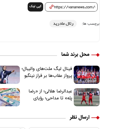
کپی لینک
رئال مادرید
برچسب ها:
محل برند شما
فینال لیگ ملت‌های والیبال؛
پرواز عقاب‌ها بر فراز نینگبو
عبدالرضا هلالی؛ از «رضا
پله» تا مداحی؛ رؤیای
فوتبالیستی که مسیر
زندگی‌اش تغییر کرد
ارسال نظر