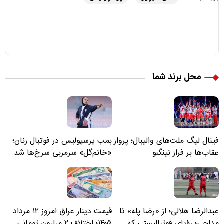
محل برند شما
فینال لیگ ملت‌های والیبال؛ پرواز
بمب پرسپولیس در فوتبال زنان؛
عقاب‌ها بر فراز نینگبو
«خانم‌گل» سرمربی سرخ‌ها شد
عبدالرضا هلالی؛ از «رضا پله» تا
قیمت دینار عراق امروز ۱۲ مرداد
مداحی؛ رؤیای فوتبالیستی که
۱۴۰۵؛ اختلاف ۲ میلیون تومانی