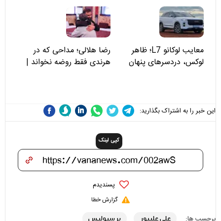
۸؛ مسئولان «مبین خودرو» را
توجه کنید
نمی‌بینند؟
معایب لوکانو L7؛ ظاهر
رضا هلالی؛ مداحی که در
لوکس، دردسرهای پنهان
هرندی فقط روضه نخواند |
مسئولان «تکیه‌گاه آقا مرتضی
علی(ع)» را جدی‌تر ببینند
این خبر را به اشتراک بگذارید:
کپی لینک
پسندیدم
گزارش خطا
علی علیپور
پرسپولیس
برچسب ها: