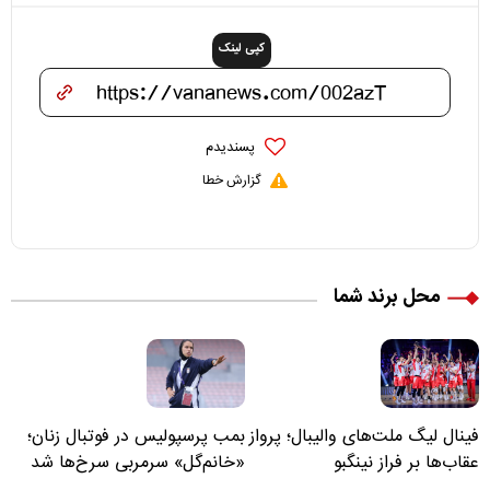
کپی لینک
پسندیدم
گزارش خطا
محل برند شما
فینال لیگ ملت‌های والیبال؛ پرواز
بمب پرسپولیس در فوتبال زنان؛
عقاب‌ها بر فراز نینگبو
«خانم‌گل» سرمربی سرخ‌ها شد