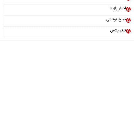
اخبار رازبقا
صبح فوتبالی
تیتر پلاس
درباره ما
تماس با ما
آرشیو
پیوندها
عضویت در خبرنامه
خانواده ما
طراحی و تولید:
"ایران سامانه"