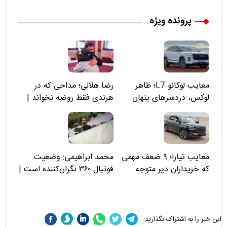
پرونده ویژه
معایب لوکانو L7؛ ظاهر
رضا هلالی؛ مداحی که در
لوکس، دردسرهای پنهان
هرندی فقط روضه نخواند |
مسئولان «تکیه‌گاه آقا مرتضی
علی(ع)» را جدی‌تر ببینند
معایب تیارا؛ ۹ ضعف مهمی
محمد ابراهیمی: وضعیت
که خریداران دیر متوجه
فوتبال ۳۶۰ نگران‌کننده است |
می‌شوند
نقد سرمربی تیم ملی نباید
هزینه داشته باشد
این خبر را به اشتراک بگذارید: