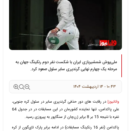
ملی‌پوش شمشیربازی ایران با شکست نفر دوم رنکینگ جهان به
مرحله یک چهارم نهایی گرندپری سابر سئول صعود کرد.
۱۰:۴۳ - ۱۴ ارديبهشت ۱۴۰۴
وانانیوز|
در رقابت های دور حذفی گرند‌پری سابر در سئول کره جنوبی،
علی پاکدامن، تنها نماینده کشورمان در این مسابقات در در جدول 64
نفره با نتیجه 15 بر 8 برابر ژن‌چان از سنگاپور به پیروزی رسید.
پاکدامن (نفر 16 رنکینگ مسابقات) در ادامه برابر پارک تای‌گون از کره