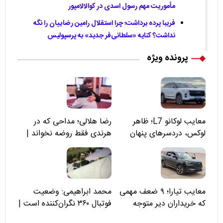
مأموریت مهم رسول اسدی در کوالالامپور
فریبا پرده برداشت؛ چرا استقلال رامین رضاییان را نگه
نداشت؟ کنایه «سلطانی‌فر جدید» به پرسپولیس
پرونده ویژه
معایب لوکانو L7؛ ظاهر
رضا هلالی؛ مداحی که در
لوکس، دردسرهای پنهان
هرندی فقط روضه نخواند |
مسئولان «تکیه‌گاه آقا مرتضی
علی(ع)» را جدی‌تر ببینند
معایب تیارا؛ ۹ ضعف مهمی
محمد ابراهیمی: وضعیت
که خریداران دیر متوجه
فوتبال ۳۶۰ نگران‌کننده است |
می‌شوند
نقد سرمربی تیم ملی نباید