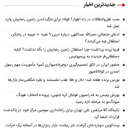
جدیدترین اخبار
بمب نقل‌وانتقالات در راه اهواز؟ فولاد برای بازگرداندن رامین رضاییان وارد
عمل شد
ادعای جنجالی نصرالله عبداللهی درباره دربی ۹ نفره؛ ۱۰ غریبه در رختکن
استقلال چه می‌کردند؟
فریبا پرده برداشت؛ چرا استقلال رامین رضاییان را نگه نداشت؟ کنایه
«سلطانی‌فر جدید» به پرسپولیس
حضور ایران در اتاق تصمیم‌گیری دوچرخه‌سواری آسیا؛ مأموریت مهم رسول
اسدی در کوالالامپور
بورس برنده هفته شد؛ دلار و طلا عقب نشستند و نقره شگفتی‌ساز بازارها
شد
یورش پلیس به فدراسیون فوتبال کره جنوبی؛ پرونده انتخاب هونگ
میونگ‌بو به مرحله تازه رسید
تکیه‌گاه آقا مرتضی علی تهران برای راه‌اندازی سومین مرکز خود در پاکدشت
قرارداد امضا کرد
بیت‌کوین دوباره جان گرفت، تتر ریخت؛ بازار رمزارزها در آستانه یک حرکت