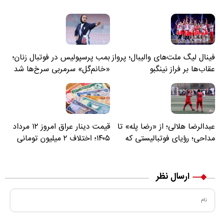
فینال لیگ ملت‌های والیبال؛ پرواز
بمب پرسپولیس در فوتبال زنان؛
عقاب‌ها بر فراز نینگبو
«خانم‌گل» سرمربی سرخ‌ها شد
عبدالرضا هلالی؛ از «رضا پله» تا
قیمت دینار عراق امروز ۱۲ مرداد
مداحی؛ رؤیای فوتبالیستی که
۱۴۰۵؛ اختلاف ۲ میلیون تومانی
مسیر زندگی‌اش تغییر کرد
خرید نقدی و کارت بانکی
ارسال نظر