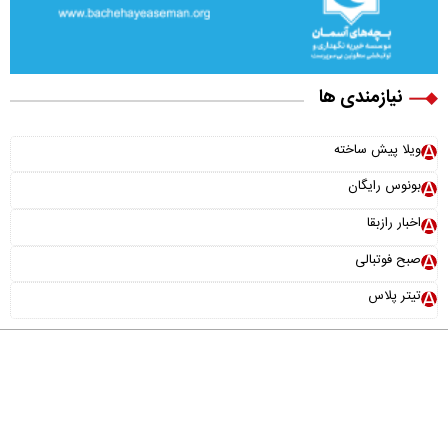
نیازمندی ها
ویلا پیش ساخته
بونوس رایگان
اخبار رازبقا
صبح فوتبالی
تیتر پلاس