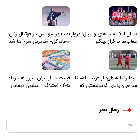
فینال لیگ ملت‌های والیبال؛ پرواز
بمب پرسپولیس در فوتبال زنان؛
عقاب‌ها بر فراز نینگبو
«خانم‌گل» سرمربی سرخ‌ها شد
عبدالرضا هلالی؛ از «رضا پله» تا
قیمت دینار عراق امروز ۱۲ مرداد
مداحی؛ رؤیای فوتبالیستی که
۱۴۰۵؛ اختلاف ۲ میلیون تومانی
مسیر زندگی‌اش تغییر کرد
خرید نقدی و کارت بانکی
ارسال نظر