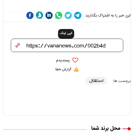
علی(ع)» را جدی‌تر ببینند
این خبر را به اشتراک بگذارید:
کپی لینک
پسندیدم
گزارش خطا
استقلال
برچسب ها:
محل برند شما