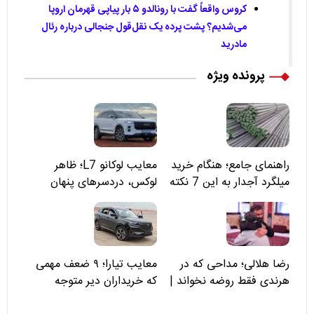
کروس واقعاً گفت با رونالدو ۵ بار پیاپی قهرمان اروپا
می‌شدیم؟ پشت پرده یک نقل‌قول جنجالی درباره رئال
مادرید
پرونده ویژه
راهنمای جامع؛ هنگام خرید
معایب لوکانو L7؛ ظاهر
میلگرد آجدار به این 7 نکته
لوکس، دردسرهای پنهان
توجه کنید
رضا هلالی؛ مداحی که در
معایب تیارا؛ ۹ ضعف مهمی
هرندی فقط روضه نخواند |
که خریداران دیر متوجه
مسئولان «تکیه‌گاه آقا مرتضی
می‌شوند