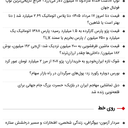
توپ «دست خدا» مارادونا ۱۰ میلیون دلار می‌ارزد؟ حراج تاریخی‌ترین توپ
فوتبال جهان
قیمت دنا امروز ۱۷ مرداد ۱۴۰۵؛ دنا پلاس اتوماتیک ۲.۶۹ میلیارد شد | دنا
بهتر است یا شاهین؟
قیمت پژو پارس کارکرده به ۱.۵ میلیارد رسید؛ پارس ۱۳۸۸ اتوماتیک یک
میلیارد و ۲۵۰ میلیون / پارس بخریم یا سمند LX؟
قیمت ماشین ظرفشویی به ۲۰۰ میلیون نزدیک شد؛ ال‌جی ۱۹۲ میلیون، بوش
۱۸۲ میلیون/ داخلی‌ها چقدر ارزان‌ترند؟
شوک تازه ایران‌خودرو به خریداران؛ پژو ۲۰۷ از مرز ۲ میلیارد تومان عبور کرد
بورس دوباره رکورد زد؛ پول‌های سرگردان در راه بازار سهام؟
دبل تماشایی مهاجم ایران در بلژیک؛ حسرت بزرگ جام جهانی برای
قلعه‌نویی زنده شد
روی خط
سردار آزمون؛ بیوگرافی، زندگی شخصی، افتخارات و مسیر درخشش ستاره