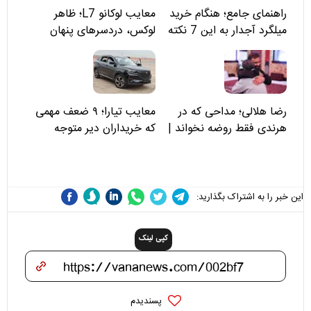
راهنمای جامع؛ هنگام خرید
معایب لوکانو L7؛ ظاهر
میلگرد آجدار به این 7 نکته
لوکس، دردسرهای پنهان
توجه کنید
رضا هلالی؛ مداحی که در
معایب تیارا؛ ۹ ضعف مهمی
هرندی فقط روضه نخواند |
که خریداران دیر متوجه
مسئولان «تکیه‌گاه آقا مرتضی
می‌شوند
علی(ع)» را جدی‌تر ببینند
این خبر را به اشتراک بگذارید:
کپی لینک
پسندیدم