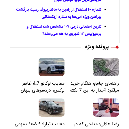
تاریخی‌ترین توپ فوتبال جهان
شماره ۱۰ استقلال از رامین به ماشاریپوف رسید؛ بازگشت
پیراهن ویژه آبی‌ها به ستاره ازبکستانی
تاریخ احتمالی دربی ۱۰۷ مشخص شد؛ استقلال و
پرسپولیس ۱۲ شهریور به هم می‌رسند؟
پرونده ویژه
راهنمای جامع؛ هنگام خرید
معایب لوکانو L7؛ ظاهر
میلگرد آجدار به این 7 نکته
لوکس، دردسرهای پنهان
توجه کنید
رضا هلالی؛ مداحی که در
معایب تیارا؛ ۹ ضعف مهمی