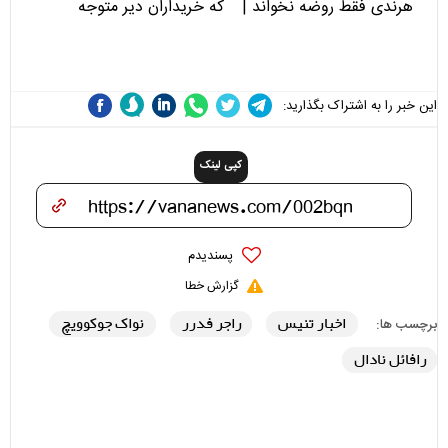
هرندی فقط روضه نخواند |
که خریداران دیر متوجه
مسئولان «تکیه‌گاه آقا مرتضی
می‌شوند
علی(ع)» را جدی‌تر ببینند
این خبر را به اشتراک بگذارید:
کپی لینک
پسندیدم
گزارش خطا
اخبار تنیس
راجر فدرر
نواک جوکوویچ
برچسب ها:
رافائل نادال