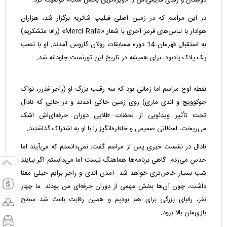
دوستان و رقبای قدیمی‌اش را «ویژه‌ترین بخش شب» توصیف کرد.
در این مراسم که در زمین اصلی فیلیپ شاتریه برگزار شد، هزاران
هوادار با لباس‌های قرمز آجری با شعار «Merci Rafa» (رافا متشکریم)
به استقبال قهرمان 14 دوره مسابقات رولان گاروس آمدند. او با نصب
یک پلاک یادبود، برای همیشه در تاریخ این تورنمنت جاودانه شد.
نقطه اوج مراسم اما زمانی بود که سه رقیب بزرگ او (راجر فدرر، نواک
جوکوویچ و اندی ماری) روی زمین خاکی آمدند و در حالی که نادال
تحت تأثیر ویدئویی از لحظات طلایی دوران حرفه‌ای‌اش اشک
می‌ریخت، لحظاتی صمیمی و خاطره‌انگیز را با او به اشتراک گذاشتند.
نادال در نشست خبری پس از مراسم گفت: نمی‌دانستم که می‌آیند اما
حدس می‌زدم. گاهی برنامه‌ها هماهنگ نیست اما می‌دانستم اگر بیایند
شب بسیار خاص‌تری خواهد شد. آمدن اندی و راجر برایم خیلی معنا
داشت، چون آن‌ها بخش مهمی از دوران حرفه‌ای من بودند. ما چهار
نفر، رقبای بزرگی برای هم بودیم و همین رقابت باعث شد سطح
بازی‌مان بالا برود.