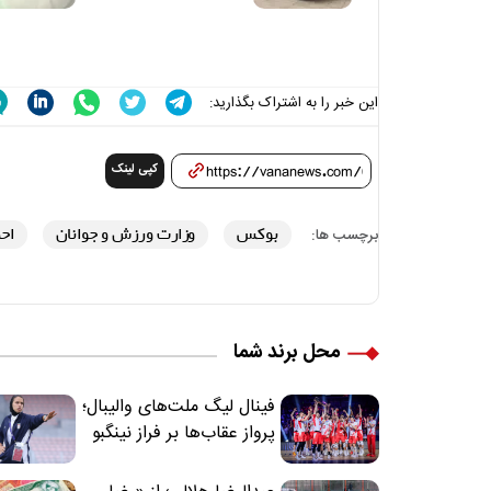
متوجه می‌شوند
این خبر را به اشتراک بگذارید:
کپی لینک
بوکس
وزارت ورزش و جوانان
احم
برچسب ها:
محل برند شما
فینال لیگ ملت‌های والیبال؛
پرواز عقاب‌ها بر فراز نینگبو