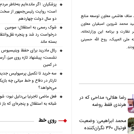
پزشکیان: اگر مانده‌ایم به‌خاطر مردم
است؛ روایت رئیس‌جمهور از سخت‌
 مناف هاشمی معاون توسعه منابع
دو سال دولت چهاردهم
سید محمد شروین اسبقیان معاون
شوک رسمی به استقلال؛ سومین
ظارت و برنامه این وزارتخانه،
درخواست رد شد و پنجره نقل‌وانتقا
ه ملی المپیک، روح الله حسینی
بسته ماند
دند.
رئال مادرید برای حفظ وینیسیوس
نشست؛ پیشنهاد تازه روی میز، آرسن
در کمین
سه خرید تا تکمیل پرسپولیس جدید
تارتار در دفاع و خط میانی چه بازیک
می‌خواهد؟
فعل ماضی تاجرنیا بی‌دلیل نبود؛ ش
رضا هلالی؛ مداحی که در
شبانه به استقلال و پنجره‌ای که باز 
هرندی فقط روضه
نخواند | مسئولان
«تکیه‌گاه آقا مرتضی
روی خط
محمد ابراهیمی: وضعیت
علی(ع)» را جدی‌تر
فوتبال ۳۶۰ نگران‌کننده
ببینند