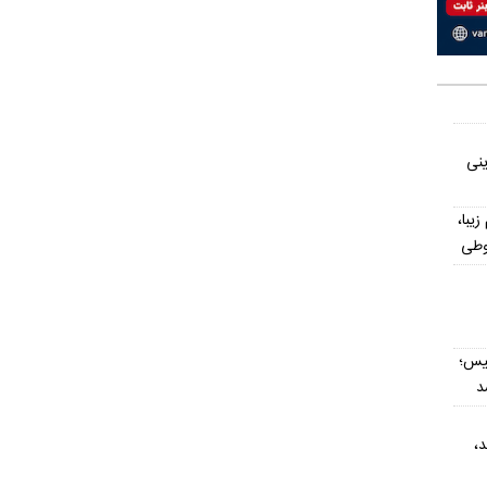
ینی
یش از ۳۰۰ اسم زیبا،
وطی
یس؛
د
د،