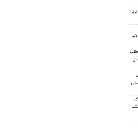
ترین
لات
 عقب
ال
؛
نانی
وک
نشد