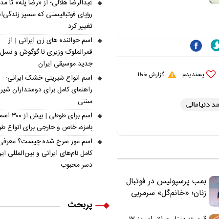
است | نقد سرمربی تیم
عبدالرضا هلالی؛ از «رضا پله» تا م
ملی نباید هزینه داشته
رؤیای فوتبالیستی که مسیر زندگی‌
باشد
تغییر کرد
اسم خواننده های زن ایرانی | از
قمرالملوک وزیری تا گوگوش و نسل
جدید موسیقی ایران
پسندیدم
گزارش خطا
اسم انواع شیرینی خشک ایرانی:
راهنمای کامل برای دوستداران شیر
سنتی
د دنیامالی
اسم برای طوطی | ب
بامزه، خاص و خارجی برای انواع ط
اسم موز سرخ شده چیست؟ معرفی
کامل نام‌های ایرانی و بین‌المللی ای
دسر محبوب
بمب پرسپولیس در فوتبال
زنان؛ «خانم‌گل» سرمربی
پربحث
سرخ‌ها شد