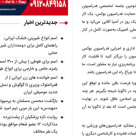
ز دومین جلسه تخصصی فدراسیون
 حمایت فدراسیون بوکس، یک کار
جدیدترین اخبار
ک روز در آسیا آقایی می‌کرد و ما
 ملی المپیک به‌صورت کامل در کنار
ت.
اسم انواع شیرینی خشک ایرانی:
راهنمای کامل برای دوستداران شیر
 اداری و اجرایی فدراسیون بوکس
سنتی
یون را بزرگتر کنید تا قابلیت کار
اسم برای طوطی | ب
رنامه‌ریزی نیاز به مشاور است، ما
بامزه، خاص و خارجی برای انواع ط
اسم خواننده های زن ایرانی | از
ی‌های آسیایی ناگویا فرصت باقی مانده و توقع این
قمرالملوک وزیری تا گوگوش و نسل
 در ناگویا نتیجه بگیریم. هر چند
جدید موسیقی ایران
ای اسلامی غافل شوید. در نهایت
بازگشت محسن مسلمان به پرسپول
 کسب سهمیه بازی‌های المپیک 2028 لس‌آنجلس است که بعد از ناگویا به آن
«مهندس» این بار مربی تیم امید ش
روایت تازه پزشکیان از پشت‌پرده
مذاکرات؛ ۱۲ عضو شعام موافق بودن
 عملکرد فدراسیون‌های ورزشی به
یک نفر مخالف
سات فشرده و کارشناسی دیگری را