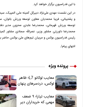
با این فدراسیون برگزار خواهد کرد.
در این نشست مهدی علی‌نژاد دبیرکل کمیته ملی المپیک، سید
و پشتیبانی، فریبا محمدیان معاون توسعه ورزش بانوان، 
توسعه ورزش قهرمانی، محمدرضا عابدی محزون مدیر دفتر ن
محمدرضا داورزنی مشاور وزیر، نصرالله سجادی مشاور کمیت
رئیس فدراسیون بوکس و مربیان تیم‌های ملی بوکس حاضر بو
انتهای پیام/
پرونده ویژه
معایب لوکانو L7؛ ظاهر
لوکس، دردسرهای پنهان
معایب تیارا؛ ۹ ضعف
مهمی که خریداران دیر