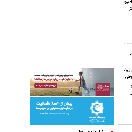
داحی؛
اش
ینی
یش از ۳۰۰ اسم زیبا،
وطی
ن