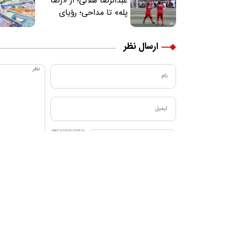
عبدالرضا هلالی؛ از «رضا
پله» تا مداحی؛ رؤیای
فوتبالیستی که مسیر
زندگی‌اش تغییر کرد
ارسال نظر