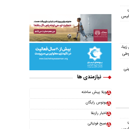
ولیس
یش از ۳۰۰ اسم زیبا،
وطی
ینی
نیازمندی ها
ویلا پیش ساخته
بونوس رایگان
اخبار رازبقا
صبح فوتبالی
ولیس