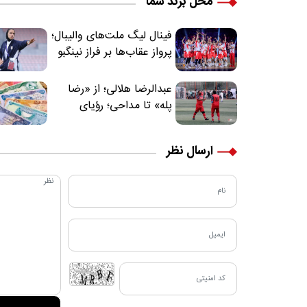
محل برند شما
فینال لیگ ملت‌های والیبال؛
پرواز عقاب‌ها بر فراز نینگبو
عبدالرضا هلالی؛ از «رضا
پله» تا مداحی؛ رؤیای
فوتبالیستی که مسیر
زندگی‌اش تغییر کرد
ارسال نظر