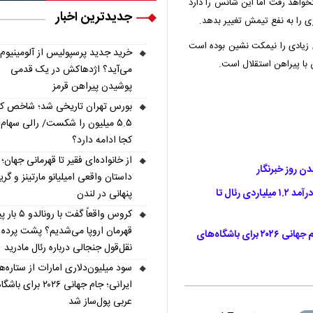
نخواهد رفت اما این شانس را دارد
جدیدترین اخبار
زی را به نفع تیمش تغییر بدهد.
 زیادی را نیمکت نشین بوده است
خرید جدید پرسپولیس از آلومینیوم
با پیراهن استقلال است.
می‌آید؟ اژدهاکش در یک قدمی
پوشیدن پیراهن قرمز
بورس تهران تاریخی شد؛ شاخص ک
۵.۵ میلیون را شکست/ رالی سهام ت
کجا ادامه دارد؟
از خانواده‌ای فقیر تا قهرمانی جهان؛
دن روز خبرنگار
داستان واقعی امیلیانو مارتینز و گری
فیرپلی مالی چگونه غول‌های اروپا را مهار کرد؟ از درآمد ۱.۲ میلیاردی رئال تا
پنهانی در لندن
کروس واقعاً گفت با رو
قهرمان اروپا می‌شدیم؟ پشت پرده
سود میلیون‌دلاری امارات از ستاره‌های ایرانی؛ جام جهانی ۲۰۲۶ برای باشگاه‌های
نقل‌قول جنجالی درباره رئال مادرید
سود میلیون‌دلاری امارات از ستاره‌ه
ایرانی؛ جام جهانی ۲۰۲۶ برای
عربی پول‌ساز شد