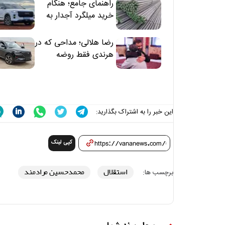
راهنمای جامع؛ هنگام
خرید میلگرد آجدار به
این 7 نکته توجه کنید
رضا هلالی؛ مداحی که در
هرندی فقط روضه
نخواند | مسئولان
«تکیه‌گاه آقا مرتضی
علی(ع)» را جدی‌تر
ببینند
این خبر را به اشتراک بگذارید:
کپی لینک
استقلال
محمدحسین مرادمند
برچسب ها: