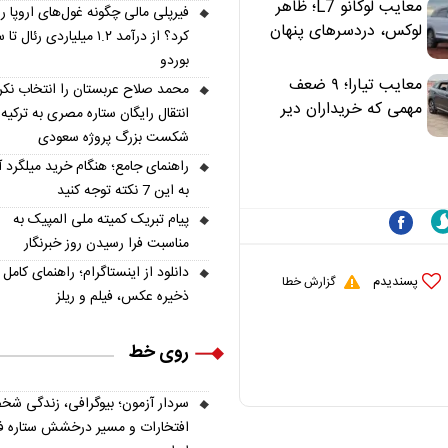
معایب لوکانو L7؛ ظاهر
فیرپلی مالی چگونه غول‌های اروپا را
لوکس، دردسرهای پنهان
کرد؟ از درآمد ۱.۲ میلیاردی رئال
بوردو
معایب تیارا؛ ۹ ضعف
محمد صلاح عربستان را انتخاب نکر
مهمی که خریداران دیر
انتقال رایگان ستاره مصری به ترکیه 
متوجه می‌شوند
شکست بزرگ پروژه سعودی
راهنمای جامع؛ هنگام خرید میلگرد آ
به این 7 نکته توجه کنید
پیام تبریک کمیته ملی المپیک به
مناسبت فرا رسیدن روز خبرنگار
دانلود از اینستاگرام؛ راهنمای کامل
پسندیدم
گزارش خطا
ذخیره عکس، فیلم و ریلز
روی خط
سردار آزمون؛ بیوگرافی، زندگی شخ
افتخارات و مسیر درخشش ستاره فو