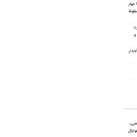
 مهار
 تا سقوط
د؛
و
جدار
صی،
تبال