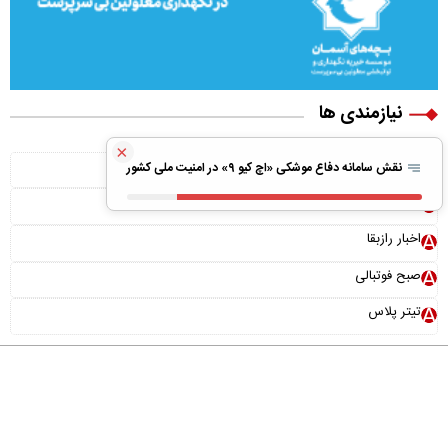
نیازمندی ها
×
ویلا پیش ساخته
نقش سامانه دفاع موشکی «اچ کیو ۹» در امنیت ملی کشور
بونوس رایگان
اخبار رازبقا
صبح فوتبالی
تیتر پلاس