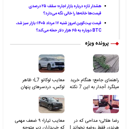
هشدار تازه درباره بازار اجاره؛ سقف ۲۵ درصدی
قیمت‌ها خانه‌ها را خالی نگه می‌دارد؟
قیمت بیت‌کوین امروز شنبه ۱۷ مرداد ۱۴۰۵؛ بازار سبز شد،
BTC دوباره به ۶۵ هزار دلار حمله می‌کند؟
پرونده ویژه
راهنمای جامع؛ هنگام خرید
معایب لوکانو L7؛ ظاهر
میلگرد آجدار به این 7 نکته
لوکس، دردسرهای پنهان
توجه کنید
رضا هلالی؛ مداحی که در
معایب تیارا؛ ۹ ضعف مهمی
هرندی فقط روضه نخواند |
که خریداران دیر متوجه