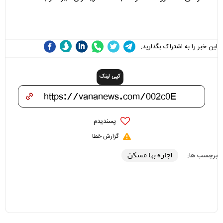
مسئولان «تکیه‌گاه آقا مرتضی
می‌شوند
علی(ع)» را جدی‌تر ببینند
این خبر را به اشتراک بگذارید:
کپی لینک
پسندیدم
گزارش خطا
اجاره بها مسکن
برچسب ها: