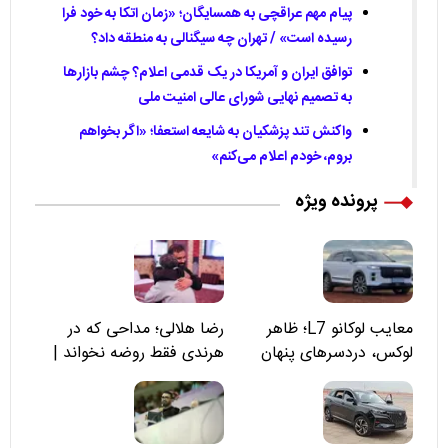
پیام مهم عراقچی به همسایگان؛ «زمان اتکا به خود فرا
رسیده است» / تهران چه سیگنالی به منطقه داد؟
توافق ایران و آمریکا در یک قدمی اعلام؟ چشم بازارها
به تصمیم نهایی شورای عالی امنیت ملی
واکنش تند پزشکیان به شایعه استعفا؛ «اگر بخواهم
بروم، خودم اعلام می‌کنم»
پرونده ویژه
معایب لوکانو L7؛ ظاهر
رضا هلالی؛ مداحی که در
لوکس، دردسرهای پنهان
هرندی فقط روضه نخواند |
مسئولان «تکیه‌گاه آقا مرتضی
علی(ع)» را جدی‌تر ببینند