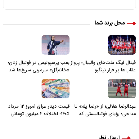
محل برند شما
فینال لیگ ملت‌های والیبال؛ پرواز
بمب پرسپولیس در فوتبال زنان؛
عقاب‌ها بر فراز نینگبو
«خانم‌گل» سرمربی سرخ‌ها شد
عبدالرضا هلالی؛ از «رضا پله» تا
قیمت دینار عراق امروز ۱۲ مرداد
مداحی؛ رؤیای فوتبالیستی که
۱۴۰۵؛ اختلاف ۲ میلیون تومانی
مسیر زندگی‌اش تغییر کرد
خرید نقدی و کارت بانکی
ارسال نظر