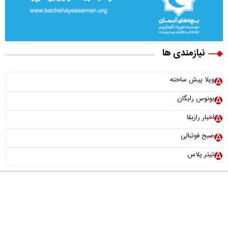
نیازمندی ها
ویلا پیش ساخته
بونوس رایگان
اخبار رازبقا
صبح فوتبالی
تیتر پلاس