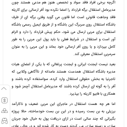
اگرچه برخی افراد فاقد سواد و تخصص هنوز هم مدعی هستند چون
مدیرعامل استقلال برگه قرارداد را امضا نکرده بود آفر ارسالی برای کاریله
فاقد وجاهت قانونی است اما قانون می گوید وقتی برگه ای از طرف
باشگاه استقلال روی سربرگ این باشگاه و از طریق ایمیل رسمی باشگاه
استقلال برای مربی ارسال می شود، حکم پیش قرارداد را دارد و الزام
آور است و استقلال در شرایط فعلی یا باید پول این مربی را به طور
کامل بپردازد و یا روی آفر ارسالی خود بماند و این مربی را به عنوان
سرمربی استقلال معرفی کند.
بعید نیست ایجنت ایرانی و ایجنت پرتغالی که با یکی از اعضای هیات
مدیره باشگاه استقلال همدست هستند عامدانه از ناآگاهی وکلایی که
تاجرنیا به بخش حقوقی استقلال وارد کرده، سواستفاده کرده باشند و
آفر را به گونه ای ارسال کرده باشند که مدیرعامل استقلال آچمز شود و
همکاری با فابیو کاریله را بپذیرد.
اما هر چه هست استقلال در ماجرای این مربی ضعیف و ناکارآمد
برزیلی به بن بست رسیده و در این بن بست خودساخته، حالا پروژه
بگیرانی که چند سالی است در ازای دریافت پول به خیال خود جریان
سازی و زمینه سازی می کردند دست به کار شده اند و در حالی عادی