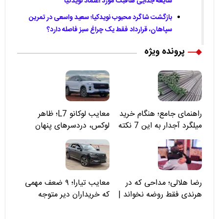
شایعه جدایی هافبک مورد اعتماد نویدکیا
بازگشت شاگرد محبوب نویدکیا؛ سعید واسعی در تمرین
سپاهان، قرارداد فقط یک چراغ سبز فاصله دارد؟
پرونده ویژه
راهنمای جامع؛ هنگام خرید
معایب لوکانو L7؛ ظاهر
میلگرد آجدار به این 7 نکته
لوکس، دردسرهای پنهان
توجه کنید
رضا هلالی؛ مداحی که در
معایب تیارا؛ ۹ ضعف مهمی
هرندی فقط روضه نخواند |
که خریداران دیر متوجه
مسئولان «تکیه‌گاه آقا مرتضی
می‌شوند
علی(ع)» را جدی‌تر ببینند