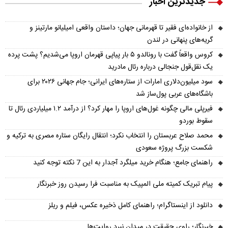
جدیدترین اخبار
از خانواده‌ای فقیر تا قهرمانی جهان؛ داستان واقعی امیلیانو مارتینز و
گریه‌های پنهانی در لندن
کروس واقعاً گفت با رونالدو ۵ بار پیاپی قهرمان اروپا می‌شدیم؟ پشت پرده
یک نقل‌قول جنجالی درباره رئال مادرید
سود میلیون‌دلاری امارات از ستاره‌های ایرانی؛ جام جهانی ۲۰۲۶ برای
باشگاه‌های عربی پول‌ساز شد
فیرپلی مالی چگونه غول‌های اروپا را مهار کرد؟ از درآمد ۱.۲ میلیاردی رئال تا
سقوط بوردو
محمد صلاح عربستان را انتخاب نکرد؛ انتقال رایگان ستاره مصری به ترکیه و
شکست بزرگ پروژه سعودی
راهنمای جامع؛ هنگام خرید میلگرد آجدار به این 7 نکته توجه کنید
پیام تبریک کمیته ملی المپیک به مناسبت فرا رسیدن روز خبرنگار
دانلود از اینستاگرام؛ راهنمای کامل ذخیره عکس، فیلم و ریلز
خبرنگار؛ راوی حقیقت در میدان نبرد روایت‌ها