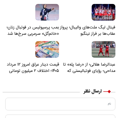
فینال لیگ ملت‌های والیبال؛ پرواز
بمب پرسپولیس در فوتبال زنان؛
عقاب‌ها بر فراز نینگبو
«خانم‌گل» سرمربی سرخ‌ها شد
عبدالرضا هلالی؛ از «رضا پله» تا
قیمت دینار عراق امروز ۱۲ مرداد
مداحی؛ رؤیای فوتبالیستی که
۱۴۰۵؛ اختلاف ۲ میلیون تومانی
مسیر زندگی‌اش تغییر کرد
خرید نقدی و کارت بانکی
ارسال نظر