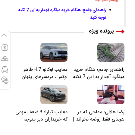
راهنمای جامع؛ هنگام خرید میلگرد آجدار به این 7 نکته
توجه کنید
پرونده ویژه
راهنمای جامع؛ هنگام خرید
معایب لوکانو L7؛ ظاهر
میلگرد آجدار به این 7 نکته
لوکس، دردسرهای پنهان
توجه کنید
رضا هلالی؛ مداحی که در
معایب تیارا؛ ۹ ضعف مهمی
هرندی فقط روضه نخواند |
که خریداران دیر متوجه
مسئولان «تکیه‌گاه آقا مرتضی
می‌شوند
علی(ع)» را جدی‌تر ببینند