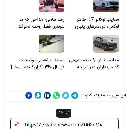
معایب لوکانو L7؛ ظاهر
رضا هلالی؛ مداحی که در
لوکس، دردسرهای پنهان
هرندی فقط روضه نخواند |
مسئولان «تکیه‌گاه آقا مرتضی
علی(ع)» را جدی‌تر ببینند
معایب تیارا؛ ۹ ضعف مهمی
محمد ابراهیمی: وضعیت
که خریداران دیر متوجه
فوتبال ۳۶۰ نگران‌کننده است |
می‌شوند
نقد سرمربی تیم ملی نباید
هزینه داشته باشد
این خبر را به اشتراک بگذارید:
کپی لینک