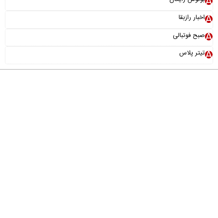
اخبار رازبقا
صبح فوتبالی
تیتر پلاس
درباره ما
تماس با ما
آرشیو
پیوندها
عضویت در خبرنامه
خانواده ما
طراحی و تولید:
"ایران سامانه"