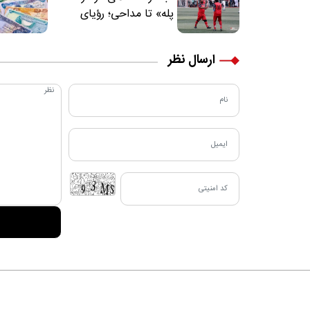
پله» تا مداحی؛ رؤیای
فوتبالیستی که مسیر
زندگی‌اش تغییر کرد
ارسال نظر
دربا