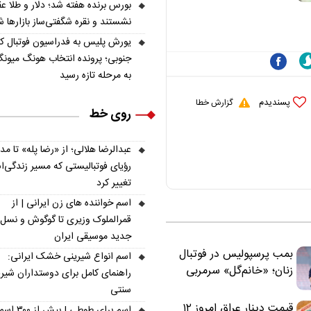
بورس برنده هفته شد؛ دلار و طلا ع
ملی نباید هزینه داشته
نشستند و نقره شگفتی‌ساز بازارها 
باشد
یورش پلیس به فدراسیون فوتبال کر
جنوبی؛ پرونده انتخاب هونگ میونگ
به مرحله تازه رسید
پسندیدم
گزارش خطا
روی خط
عبدالرضا هلالی؛ از «رضا پله» تا م
رؤیای فوتبالیستی که مسیر زندگی‌
تغییر کرد
اسم خواننده های زن ایرانی | از
قمرالملوک وزیری تا گوگوش و نسل
جدید موسیقی ایران
بمب پرسپولیس در فوتبال
اسم انواع شیرینی خشک ایرانی:
زنان؛ «خانم‌گل» سرمربی
راهنمای کامل برای دوستداران شیر
سرخ‌ها شد
سنتی
قیمت دینار عراق امروز ۱۲
اسم برای طوطی | ب