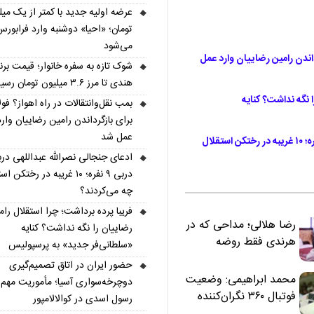
عرضه اولیه جدید با کمتر از یک میل
تومان؛ «احیا» دوشنبه وارد فرابور
می‌شود
رداندن رامین رضاییان وارد عمل
شوک تازه به سفره خانوار؛ قیمت برن
هندی تا مرز ۳.۶ میلیون تومان رسید
ا نگه نداشت؟ کنایه
بمب نقل‌وانتقالات در راه اهواز؟ فول
برای بازگرداندن رامین رضاییان وارد
عمل شد
ادعای جنجالی نصرالله عبداللهی درباره دربی ۹ نفره؛ ۱۰ غریبه در رختکن استقلال
ادعای جنجالی نصرالله عبداللهی دربا
دربی ۹ نفره؛ ۱۰ غریبه در رختکن 
چه می‌کردند؟
فریبا پرده برداشت؛ چرا استقلال رام
رضا هلالی؛ مداحی که در
رضاییان را نگه نداشت؟ کنایه
هرندی فقط روضه
«سلطانی‌فر جدید» به پرسپولیس
نخواند | مسئولان
حضور ایران در اتاق تصمیم‌گیری
«تکیه‌گاه آقا مرتضی
محمد ابراهیمی: وضعیت
دوچرخه‌سواری آسیا؛ مأموریت مهم
علی(ع)» را جدی‌تر
فوتبال ۳۶۰ نگران‌کننده
رسول اسدی در کوالالامپور
ببینند
است | نقد سرمربی تیم