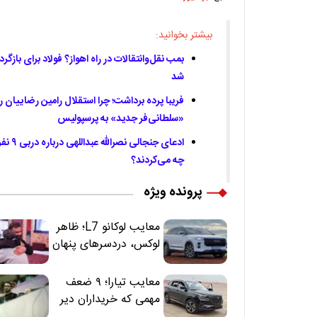
بیشتر بخوانید:
بمب نقل‌وانتقالات در راه اهواز؟ فولاد برای بازگ
شد
فریبا پرده برداشت؛ چرا استقلال رامین رضاییان ر
«سلطانی‌فر جدید» به پرسپولیس
چه می‌کردند؟
پرونده ویژه
معایب لوکانو L7؛ ظاهر
لوکس، دردسرهای پنهان
معایب تیارا؛ ۹ ضعف
مهمی که خریداران دیر
متوجه می‌شوند