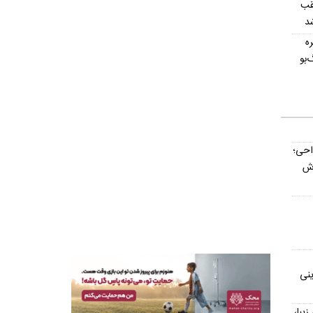
قب
شد
ه
‌بو
داحی؛
اش
ینی
یش از ۳۰۰ اسم زیبا،