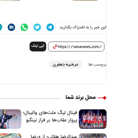
این خبر را به اشتراک بگذارید:
کپی لینک
مرضیه جعفری
برچسب ها:
محل برند شما
فینال لیگ ملت‌های والیبال؛
پرواز عقاب‌ها بر فراز نینگبو
عبدالرضا هلالی؛ از «رضا