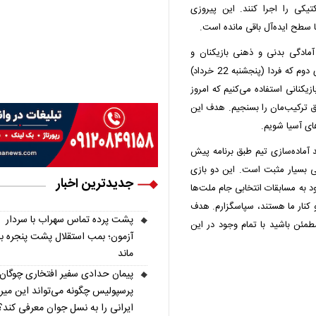
یکی را اجرا کنند. این پیروزی
 سطح ایده‌آل باقی مانده است.
مادگی بدنی و ذهنی بازیکنان و
آزمایش برخی ترکیب‌ها و تاکتیک‌های مدنظرمان بود.در بازی دوم که فردا (پنجشنبه 22 خرداد)
ازیکنانی استفاده می‌کنیم که امروز
مق ترکیب‌مان را بسنجیم. هدف این
ای آسیا شویم.
د آماده‌سازی تیم طبق برنامه پیش
یمی بسیار مثبت است. این دو بازی
جدیدترین اخبار
ود به مسابقات انتخابی جام ملت‌ها
 و کنار ما هستند، سپاسگزارم. هدف
پشت پرده تماس سهراب با سردار
طمئن باشید با تمام وجود در این
آزمون؛ بمب استقلال پشت پنجره ب
ماند
پیمان حدادی سفیر افتخاری چوگان
پرسپولیس چگونه می‌تواند این میر
ایرانی را به نسل جوان معرفی کند؟