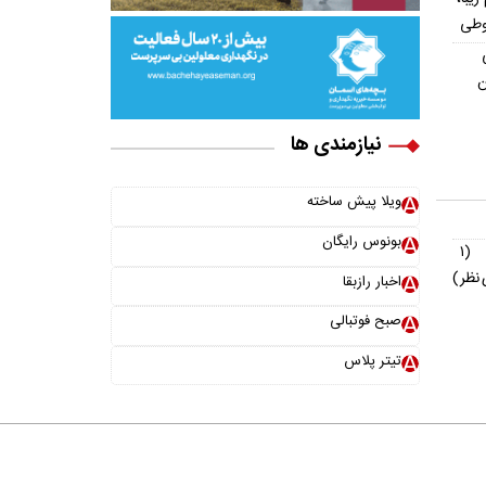
وطی
ن
نیازمندی ها
ویلا پیش ساخته
بونوس رایگان
(۱
نظر)
اخبار رازبقا
صبح فوتبالی
تیتر پلاس
خانواده ما