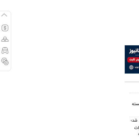
سته
 شد؛
اث