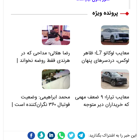
پرونده ویژه
معایب لوکانو L7؛ ظاهر
رضا هلالی؛ مداحی که در
لوکس، دردسرهای پنهان
هرندی فقط روضه نخواند |
مسئولان «تکیه‌گاه آقا مرتضی
علی(ع)» را جدی‌تر ببینند
معایب تیارا؛ ۹ ضعف مهمی
محمد ابراهیمی: وضعیت
که خریداران دیر متوجه
فوتبال ۳۶۰ نگران‌کننده است |
می‌شوند
نقد سرمربی تیم ملی نباید
هزینه داشته باشد
این خبر را به اشتراک بگذارید: