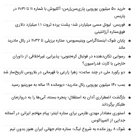
خرید ۵۰ میلیون یورویی پاری‌سن‌ژرمن؛ آکلیوش با شماره ۱۱ تا ۲۰۳۱ در
پاریس
فوربس: لیونل مسی میلیاردر شد؛ پشت پرده ثروت ۱.۱ میلیارد دلاری
فوق‌ستاره آرژانتینی
پایان شوک اینستاگرامی وینیسیوس؛ ستاره برزیلی تا ۲۰۳۲ در رئال مادرید
ماند
رسوایی تکان‌دهنده در فوتبال کره‌جنوبی؛ پذیرایی غیراخلاقی از داوران
خارجی با کارت فدراسیون؟
دو رکورد ملی در چند ساعت؛ زهرا زارعی با قهرمانی در بلاروس تاریخ‌ساز شد
بمب ۱۴۰ میلیون یورویی رئال مادرید؛ دیومانده ۱۹ ساله به مورینیو رسید
بازگشت اضطراری آدان به استقلال؛ پنجره بسته، آبی‌ها را به دروازه‌بان
طلبکار برگرداند
استوری معنادار مهدی طارمی برای ستاره اینتر؛ پیام مهاجم ایرانی در آستانه
جدایی از المپیاکوس
شوک ۸ روز مانده به شروع لیگ؛ ستاره جام جهانی ایران هنوز بدون تیم