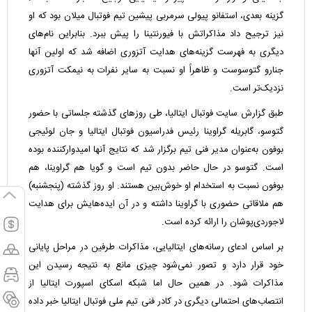
گزینه بعدی، استفانو پیولی سرمربی پیشین تیم فوتبال میلان بود که او
نیز ترجیح داد مذاکراتش با فیورنتینا را پیش ببرد. بنابراین نام‌های
دیگری به فهرست گزینه‌های هدایت آتزوری اضافه شد که اولین آنها
جنارو گتوسوست و ظاهراً او نسبت به سایر نفرات به نیمکت آتزوری
نزدیک‌تر است.
طبق گزارش سایت فوتبال ایتالیا، طی روزهای گذشته جلساتی با حضور
گتوسو، گابریله گراوینا رئیس فدراسیون فوتبال ایتالیا و جان لوئیجی
بوفون به‌عنوان مدیر فنی تیم برگزار شد که نتایج آنها امیدوارکننده بوده
است. گتوسو در حال حاضر بدون تیم است و گویا هم گراوینا، هم
بوفون نسبت به استخدام او خوش‌بین هستند. او روز گذشته (پنجشنبه)
هم ملاقاتی حضوری با گراوینا داشته و در آن ایده‌هایش برای هدایت
لاجوردی‌پوشان را ارائه کرده است.
بر اساس ادعای رسانه‌های ایتالیایی، مذاکرات طرفین در مراحل پایانی
خود قرار دارد و تصور نمی‌شود چیزی مانع به نتیجه رسیدن این
مذاکرات شود. در همین حال اما شبکه اسکای اسپورت ایتالیا از
انتصاب‌های احتمالی دیگری در کادر فنی تیم ملی فوتبال ایتالیا خبر داده