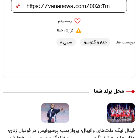
پسندیدم
گزارش خطا
جنارو گتوسو
سری A
برچسب ها:
محل برند شما
فینال لیگ ملت‌های والیبال؛ پرواز
بمب پرسپولیس در فوتبال زنان؛