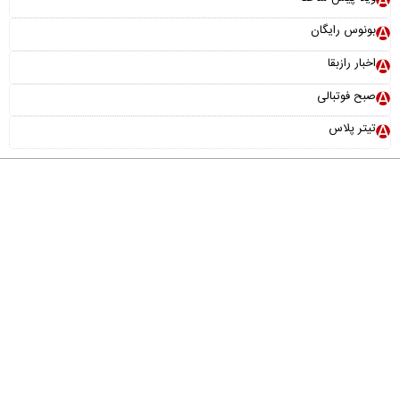
بونوس رایگان
اخبار رازبقا
صبح فوتبالی
تیتر پلاس
درباره ما
تماس با ما
آرشیو
پیوندها
عضویت در خبرنامه
خانواده ما