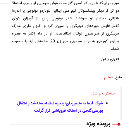
مبنی بر اینکه با روی کار آمدن گتوسو به‌عنوان سرمربی این تیم، احتمالاً
دو تن از دیگر پیشکسوتان تیم ملی ایتالیا، لئوناردو بونوچی یا آندره‌آ
باتزالی دستیار او خواهند شد. بونوچی پس از آویزان کردن
کفش‌هایش دوره‌های مربیگری را سپری کرد و اکنون دارای مدرک
مربیگری از فدراسیون فوتبال ایتالیاست. او در ماه اکتبر به همراه
برناردو کورادی به‌عنوان سرمربی تیم زیر 20 ساله‌های ایتالیا منصوب
شدند.
انتهای پیام/
منبع:
تسنیم
بیشتر بخوانید:
شوک فیفا به منصوریان؛ پنجره الطلبه بسته شد و انتقال
پورعلی‌گنجی در آستانه فروپاشی قرار گرفت
پرونده ویژه