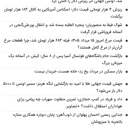
شد، اونس جهانی اثر ریزش دلار را خنثی کرد
ریزش ۴ هزار تومانی قیمت دلار؛ اسکناس آمریکایی به کانال ۱۸۴ هزار تومان
برگشت
شوک فیفا به منصوریان؛ پنجره الطلبه بسته شد و انتقال پورعلی‌گنجی در
آستانه فروپاشی قرار گرفت
قیمت مرغ امروز ۱۵ مرداد ۱۴۰۵؛ فیله ۶۸۴ هزار تومان شد، چرا قطعات مرغ
گران‌تر از مرغ کامل هستند؟
بازگشت جام باشگاه‌های فوتسال آسیا پس از ۸ سال؛ کیش در آستانه یک
میزبانی بزرگ
بازار مسکن در مرداد یخ زد؛ خانه هست، خریدار نیست
جهش قیمت جهانی طلا با امید به بازگشایی تنگه هرمز؛ مسیر اونس تا ۵۰۰۰
دلار باز می‌شود؟
داد و فریاد در کمپ حجازی؛ تمرین متفاوت سهراب چه پیامی برای
هواداران استقلال داشت؟ +تصاویر
جدایی رسمی احسان پهلوان از ذوب‌آهن؛ پایان دوباره همکاری ستاره
باتجربه با سبزپوشان