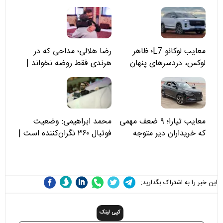
معایب لوکانو L7؛ ظاهر
رضا هلالی؛ مداحی که در
لوکس، دردسرهای پنهان
هرندی فقط روضه نخواند |
مسئولان «تکیه‌گاه آقا مرتضی
علی(ع)» را جدی‌تر ببینند
معایب تیارا؛ ۹ ضعف مهمی
محمد ابراهیمی: وضعیت
که خریداران دیر متوجه
فوتبال ۳۶۰ نگران‌کننده است |
می‌شوند
نقد سرمربی تیم ملی نباید
هزینه داشته باشد
این خبر را به اشتراک بگذارید:
کپی لینک