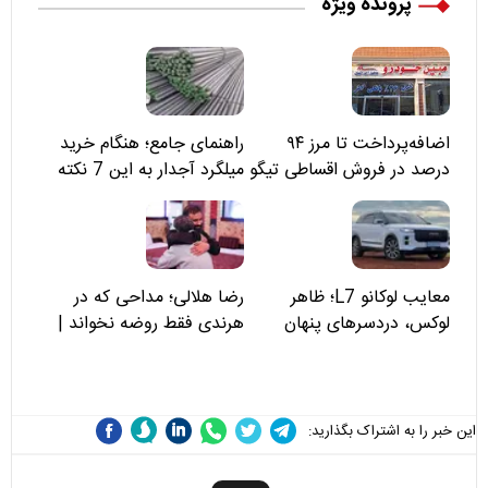
پرونده ویژه
اضافه‌پرداخت تا مرز ۹۴
راهنمای جامع؛ هنگام خرید
درصد در فروش اقساطی تیگو
میلگرد آجدار به این 7 نکته
۸؛ مسئولان «مبین خودرو» را
توجه کنید
نمی‌بینند؟
معایب لوکانو L7؛ ظاهر
رضا هلالی؛ مداحی که در
لوکس، دردسرهای پنهان
هرندی فقط روضه نخواند |
مسئولان «تکیه‌گاه آقا مرتضی
علی(ع)» را جدی‌تر ببینند
این خبر را به اشتراک بگذارید: