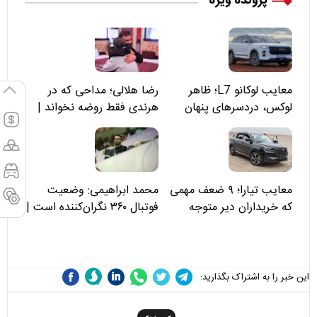
پرونده ویژه
معایب لوکانو L7؛ ظاهر
رضا هلالی؛ مداحی که در
لوکس، دردسرهای پنهان
هرندی فقط روضه نخواند |
مسئولان «تکیه‌گاه آقا مرتضی
علی(ع)» را جدی‌تر ببینند
معایب تیارا؛ ۹ ضعف مهمی
محمد ابراهیمی: وضعیت
که خریداران دیر متوجه
فوتبال ۳۶۰ نگران‌کننده است |
می‌شوند
نقد سرمربی تیم ملی نباید
هزینه داشته باشد
این خبر را به اشتراک بگذارید: