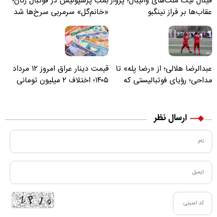
فینال لیگ ملت‌های والیبال؛ پرواز
بمب پرسپولیس در فوتبال زنان؛
عقاب‌ها بر فراز نینگبو
«خانم‌گل» سرمربی سرخ‌ها شد
عبدالرضا هلالی؛ از «رضا پله» تا
قیمت دینار عراق امروز ۱۲ مرداد
مداحی؛ رؤیای فوتبالیستی که
۱۴۰۵؛ اختلاف ۲ میلیون تومانی
مسیر زندگی‌اش تغییر کرد
خرید نقدی و کارت بانکی
ارسال نظر