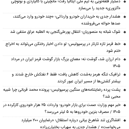
دستیار قلعه‌نویی به تیم ملی ایتالیا رفت؛ مانچینی با گالیاردی و بونوچی
«آتزوری» جدید را می‌سازد
هشدار جدی به خریداران خودرو وارداتی؛ «چند خودرو وارد می‌کنند،
صدها حواله می‌فروشند»
شوک شبانه به منصوریان؛ انتقال پورعلی‌گنجی به الطلبه عراق منتفی شد
خط قرمز تازه تارتار در پرسپولیس؛ لو دادن اخبار رختکن می‌تواند به اخراج
ختم شود
دام ارزان شد، گوشت نه؛ معمای بزرگ بازار گوشت قرمز ایران در مرداد
۱۴۰۵
ترافیک تنگه هرمز به‌شدت کاهش یافت؛ فقط ۶ نفتکش خارج شدند و
بیشتر کشتی‌ها از مسیر ایران عبور کردند
پشت پرده رضایتنامه‌های سنگین پرسپولیس؛ پرونده محمد قربانی چرا شبیه
محبی شد؟
خبر مهم وزارت صمت برای بازار خودرو؛ واردات ۲۵ هزار خودروی کارکرده در
۱۴۰۵ / مصرف بنزین خودروها به ۵ لیتر می‌رسد؟
افشاگری تند شاهرخ بیانی درباره استقلال؛ «رضاییان ۲۰۰ میلیارد
می‌خواست» / هشدار جدی به سهراب بختیاری‌زاده