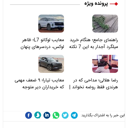
پرونده ویژه
راهنمای جامع؛ هنگام خرید
معایب لوکانو L7؛ ظاهر
میلگرد آجدار به این 7 نکته
لوکس، دردسرهای پنهان
توجه کنید
رضا هلالی؛ مداحی که در
معایب تیارا؛ ۹ ضعف مهمی
هرندی فقط روضه نخواند |
که خریداران دیر متوجه
مسئولان «تکیه‌گاه آقا مرتضی
می‌شوند
علی(ع)» را جدی‌تر ببینند
این خبر را به اشتراک بگذارید: