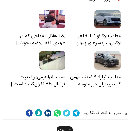
معایب لوکانو L7؛ ظاهر
رضا هلالی؛ مداحی که در
لوکس، دردسرهای پنهان
هرندی فقط روضه نخواند |
مسئولان «تکیه‌گاه آقا مرتضی
علی(ع)» را جدی‌تر ببینند
معایب تیارا؛ ۹ ضعف مهمی
محمد ابراهیمی: وضعیت
که خریداران دیر متوجه
فوتبال ۳۶۰ نگران‌کننده است |
می‌شوند
نقد سرمربی تیم ملی نباید
هزینه داشته باشد
این خبر را به اشتراک بگذارید:
کپی لینک