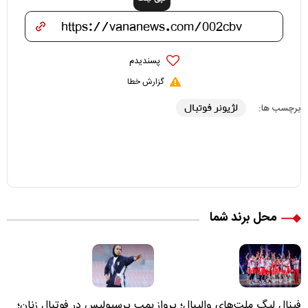
پسندیدم
گزارش خطا
لژیونر فوتبال
برچسب ها:
محل برند شما
فینال لیگ ملت‌های والیبال؛ پرواز
بمب پرسپولیس در فوتبال زنان؛