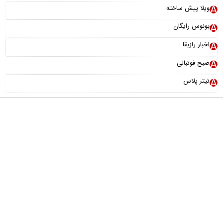
ویلا پیش ساخته
بونوس رایگان
اخبار رازبقا
صبح فوتبالی
تیتر پلاس
درباره ما
تماس با ما
آرشیو
پیوندها
عضویت در خبرنامه
خانواده ما