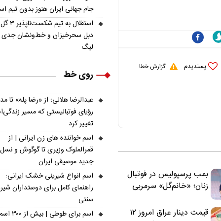
ملی نباید هزینه داشته
جام جهانی ایران هنوز بدون تیم ا
باشد
استقلال به تیم شکس
دبل سحرخیزان و خط‌ونشان جدی ب
لیگ
پسندیدم
گزارش خطا
روی خط
عبدالرضا هلالی؛ از «رضا پله» تا م
رؤیای فوتبالیستی که مسیر زندگی‌
تغییر کرد
اسم خواننده های زن ایرانی | از
قمرالملوک وزیری تا گوگوش و نسل
جدید موسیقی ایران
بمب پرسپولیس در فوتبال
اسم انواع شیرینی خشک ایرانی:
زنان؛ «خانم‌گل» سرمربی
راهنمای کامل برای دوستداران شیر
سرخ‌ها شد
سنتی
قیمت دینار عراق امروز ۱۲
اسم برای طوطی | ب