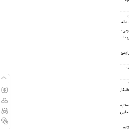
؛
وبی؛
 با
ارعی
د؛
لبکار
تاره
جدایی
تاره