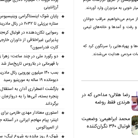
هیونیستی از طریق گزارشات مردم
آرژانتینی
ر خوبی به مزدوران وارد آوردند.
پایان شوک اینستاگرامی وینیسیوس
از مردم می‌خواهیم مراقب جوانان
ستاره برزیلی تا ۲۰۳۲ در رئال مادرید ماند
 و رفت و آمد‌ها و خانه‌های تیمی
رسوایی تکان‌دهنده در فوتبال کره‌جن
پذیرایی غیراخلاقی از داوران خارجی
ها و پهپاد‌هایی را سرنگون کرد که
کارت فدراسیون؟
رشات مردمی هدایت می‌شدند.
دو رکورد ملی در چند ساعت؛ زهرا ز
با قهرمانی در بلاروس تاریخ‌ساز شد
بمب ۱۴۰ میلیون یورویی رئال مادری
دیومانده ۱۹ ساله به مورینیو رسید
بازگشت اضطراری آدان به استقلال؛
رضا هلالی؛ مداحی که در
پنجره بسته، آبی‌ها را به دروازه‌بان ط
هرندی فقط روضه
برگرداند
نخواند | مسئولان
استوری معنادار مهدی طارمی برای س
«تکیه‌گاه آقا مرتضی
محمد ابراهیمی: وضعیت
اینتر؛ پیام مهاجم ایرانی در آستانه 
علی(ع)» را جدی‌تر
فوتبال ۳۶۰ نگران‌کننده
از المپیاکوس
ببینند
است | نقد سرمربی تیم
شوک ۸ روز مانده به شروع لیگ؛ س