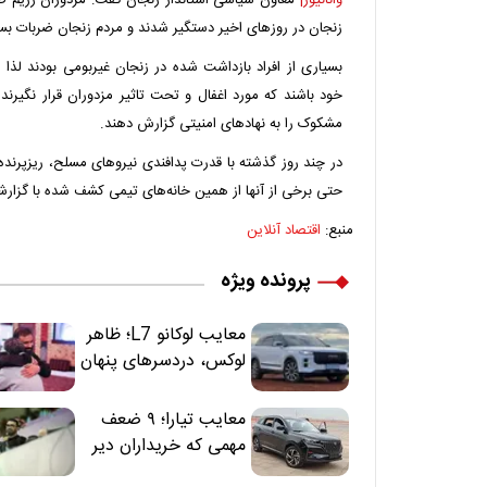
وانانیوز|
معاون سیاسی استاندار زنجان گفت: مزدوران رژیم ص
زنجان در روز‌های اخیر دستگیر شدند و مردم زنجان ضربات بسیا
بسیاری از افراد بازداشت شده در زنجان غیربومی بودند لذا 
خود باشند که مورد اغفال و تحت تاثیر مزدوران قرار نگیرند
مشکوک را به نهاد‌های امنیتی گزارش دهند.
در چند روز گذشته با قدرت پدافندی نیرو‌های مسلح، ریز‌پرنده‌
حتی برخی از آنها از همین خانه‌های تیمی کشف شده با گزا
منبع:
اقتصاد آنلاین
پرونده ویژه
معایب لوکانو L7؛ ظاهر
لوکس، دردسرهای پنهان
معایب تیارا؛ ۹ ضعف
مهمی که خریداران دیر
متوجه می‌شوند