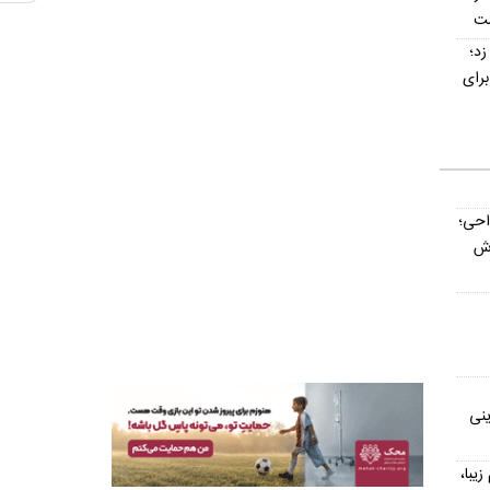
ست
ت‌ناپذیر ۳ گل زد؛
رای
داحی؛
اش
ینی
یش از ۳۰۰ اسم زیبا،