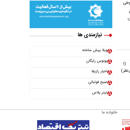
وطی
ن
نیازمندی ها
ویلا پیش ساخته
بونوس رایگان
(۱
نظر)
اخبار رازبقا
صبح فوتبالی
تیتر پلاس
خانواده ما