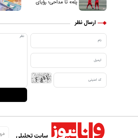
پله» تا مداحی؛ رؤیای
فوتبالیستی که مسیر
زندگی‌اش تغییر کرد
ارسال نظر
دربا