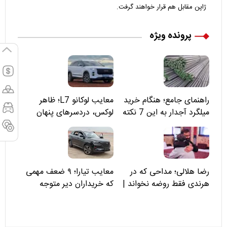
ژاپن مقابل هم قرار خواهند گرفت.
پرونده ویژه
راهنمای جامع؛ هنگام خرید
معایب لوکانو L7؛ ظاهر
میلگرد آجدار به این 7 نکته
لوکس، دردسرهای پنهان
توجه کنید
رضا هلالی؛ مداحی که در
معایب تیارا؛ ۹ ضعف مهمی
هرندی فقط روضه نخواند |
که خریداران دیر متوجه
مسئولان «تکیه‌گاه آقا مرتضی
می‌شوند
علی(ع)» را جدی‌تر ببینند