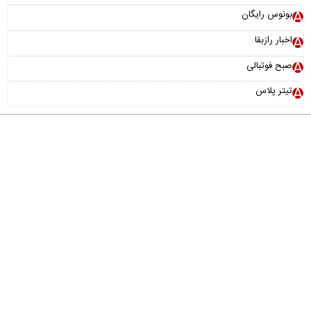
بونوس رایگان
اخبار رازبقا
صبح فوتبالی
تیتر پلاس
درباره ما
تماس با ما
آرشیو
پیوندها
عضویت در خبرنامه
خانواده ما