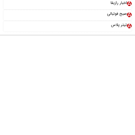
اخبار رازبقا
صبح فوتبالی
تیتر پلاس
درباره ما
تماس با ما
آرشیو
پیوندها
عضویت در خبرنامه
خانواده ما
طراحی و تولید:
"ایران سامانه"