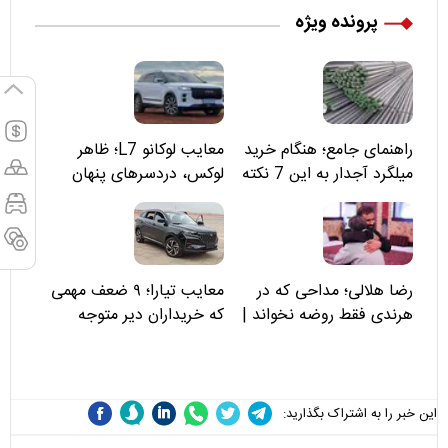
پرونده ویژه
راهنمای جامع؛ هنگام خرید
معایب لوکانو L7؛ ظاهر
میلگرد آجدار به این 7 نکته
لوکس، دردسرهای پنهان
توجه کنید
رضا هلالی؛ مداحی که در
معایب تیارا؛ ۹ ضعف مهمی
هرندی فقط روضه نخواند |
که خریداران دیر متوجه
مسئولان «تکیه‌گاه آقا مرتضی
می‌شوند
علی(ع)» را جدی‌تر ببینند
این خبر را به اشتراک بگذارید: